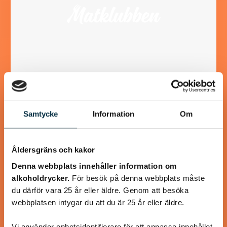
Jordgubbs- och yoghurtglass
Samtycke
Information
Om
Prova göra din egen yoghurtglass med jordgubbar och
apelsin.
Åldersgräns och kakor
Denna webbplats innehåller information om
alkoholdrycker.
För besök på denna webbplats måste
du därför vara 25 år eller äldre. Genom att besöka
@angelasheavenpunktcom
webbplatsen intygar du att du är 25 år eller äldre.
Vi använder enhetsidentifierare för att anpassa innehållet