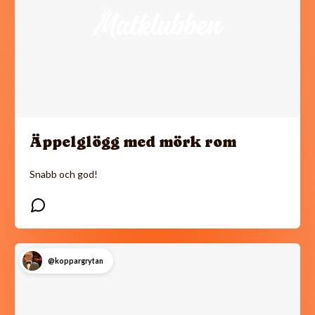
Äppelglögg med mörk rom
Snabb och god!
@koppargrytan