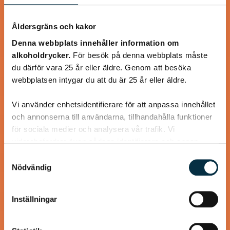
Åldersgräns och kakor
Denna webbplats innehåller information om
alkoholdrycker.
För besök på denna webbplats måste
du därför vara 25 år eller äldre. Genom att besöka
webbplatsen intygar du att du är 25 år eller äldre.
Vi använder enhetsidentifierare för att anpassa innehållet
och annonserna till användarna, tillhandahålla funktioner
Glowing skin miracle juice
för sociala medier och analysera vår trafik. Vi
vidarebefordrar även sådana identifierare och annan
Tillsammans med granatäpplet blev den här drinken
information från din enhet till de sociala medier och
Samtyckesval
fantastiskt söt och god. Just granatäpple och rödbeta var
annons- och analysföretag som vi samarbetar med.
Nödvändig
en väldigt lyckad kombination smakmässigt. Om du inte…
Dessa kan i sin tur kombinera informationen med annan
information som du har tillhandahållit eller som de har
Inställningar
samlat in när du har använt deras tjänster.