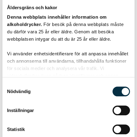
Åldersgräns och kakor
Denna webbplats innehåller information om
alkoholdrycker.
För besök på denna webbplats måste
du därför vara 25 år eller äldre. Genom att besöka
webbplatsen intygar du att du är 25 år eller äldre.
Potatisgratäng med chorizo
Vi använder enhetsidentifierare för att anpassa innehållet
och annonserna till användarna, tillhandahålla funktioner
för sociala medier och analysera vår trafik. Vi
En lite annorlunda gratäng som du kan servera som
ensamrätt.
vidarebefordrar även sådana identifierare och annan
information från din enhet till de sociala medier och
Samtyckesval
annons- och analysföretag som vi samarbetar med.
Nödvändig
Dessa kan i sin tur kombinera informationen med annan
information som du har tillhandahållit eller som de har
Inställningar
samlat in när du har använt deras tjänster.
@wilma74
Statistik