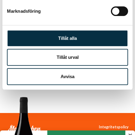
Marknadsföring
Tillåt alla
Tillåt urval
Gratinerad kryddkorv
Ska prova detta recept
Avvisa
Integritetspolicy