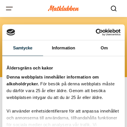
Panerad
Samtycke
Information
Om
Panerade rätter ger en härlig krispighet och är alltid en hit.
Inkluderar olika typer av panerade kött- och grönsaksrecept.
Åldersgräns och kakor
Denna webbplats innehåller information om
alkoholdrycker.
För besök på denna webbplats måste
du därför vara 25 år eller äldre. Genom att besöka
webbplatsen intygar du att du är 25 år eller äldre.
@farmormor
Vi använder enhetsidentifierare för att anpassa innehållet
och annonserna till användarna, tillhandahålla funktioner
för sociala medier och analysera vår trafik. Vi