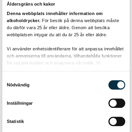
Åldersgräns och kakor
Denna webbplats innehåller information om
alkoholdrycker.
För besök på denna webbplats måste
du därför vara 25 år eller äldre. Genom att besöka
webbplatsen intygar du att du är 25 år eller äldre.
Vi använder enhetsidentifierare för att anpassa innehållet
Kycklingfärs grundrecept
och annonserna till användarna, tillhandahålla funktioner
för sociala medier och analysera vår trafik. Vi
Tänkte först skriva in receptet på en färsrulle, men man
vidarebefordrar även sådana identifierare och annan
kan ju göra så mycket mer än så – hamburgare, köttbullar,
information från din enhet till de sociala medier och
Samtyckesval
pannbiff. Ja, det…
annons- och analysföretag som vi samarbetar med.
Nödvändig
Dessa kan i sin tur kombinera informationen med annan
information som du har tillhandahållit eller som de har
Inställningar
samlat in när du har använt deras tjänster.
Statistik