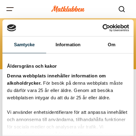
kräftost
Samtycke
Information
Om
Åldersgräns och kakor
Denna webbplats innehåller information om
alkoholdrycker.
För besök på denna webbplats måste
du därför vara 25 år eller äldre. Genom att besöka
@stinchene
webbplatsen intygar du att du är 25 år eller äldre.
Vi använder enhetsidentifierare för att anpassa innehållet
och annonserna till användarna, tillhandahålla funktioner
för sociala medier och analysera vår trafik. Vi
vidarebefordrar även sådana identifierare och annan