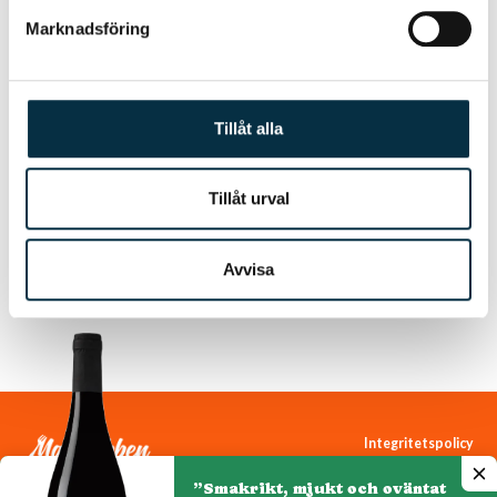
Marknadsföring
Tillåt alla
Ljummen sparrispotatissallad
Tillåt urval
Fräsch potatissallad med små tomater och sparris och en
god senapsdressing.
Avvisa
Integritetspolicy
Cookiepolicy
”Smakrikt, mjukt och oväntat