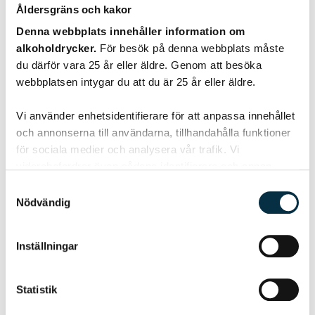
Åldersgräns och kakor
Denna webbplats innehåller information om
alkoholdrycker.
För besök på denna webbplats måste
du därför vara 25 år eller äldre. Genom att besöka
webbplatsen intygar du att du är 25 år eller äldre.
Sommarens basdressing
Vi använder enhetsidentifierare för att anpassa innehållet
Tillsätt färska örter och kryddor efter smak, runda gärna
och annonserna till användarna, tillhandahålla funktioner
av med lite gräddfil eller yoghurt.
för sociala medier och analysera vår trafik. Vi
vidarebefordrar även sådana identifierare och annan
information från din enhet till de sociala medier och
Samtyckesval
annons- och analysföretag som vi samarbetar med.
Nödvändig
Dessa kan i sin tur kombinera informationen med annan
@mrsc
information som du har tillhandahållit eller som de har
Inställningar
samlat in när du har använt deras tjänster.
Statistik