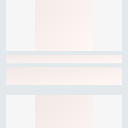
röda vinerna från Côtes-du-Rhône är dessutom mångas
favoritvin för just den här säsongens rustika mat.
Lagringspotential
2023 klassas som en toppårgång och även om vinet är
moget nog att drickas nu så kan det även lagras i upp till
10 år för att utveckla ytterligare komplexitet, arom och
längd.