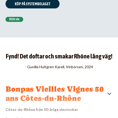
KÖP PÅ SYSTEMBOLAGET
Rött vin
Fynd! Det doftar och smakar Rhône lång väg!
- Gunilla Hultgren Karell, Vinbörsen, 2024
Bonpas Vieilles Vignes 50
ans Côtes-du-Rhône
Côtes-du-Rhône från 50-åriga vinstockar