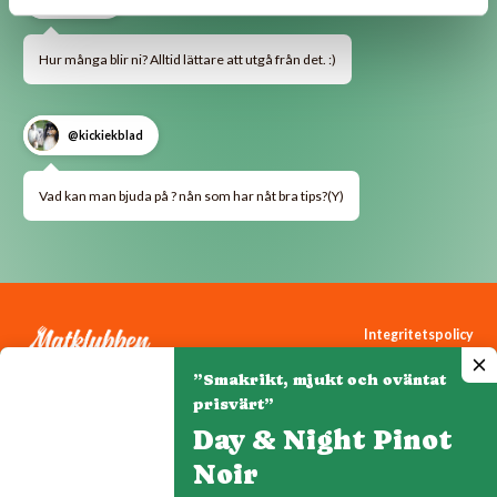
Hur många blir ni? Alltid lättare att utgå från det. :)
@kickiekblad
Vad kan man bjuda på ? nån som har nåt bra tips?(Y)
Integritetspolicy
Cookiepolicy
”Smakrikt, mjukt och oväntat
Cookie-inställningar
prisvärt”
Day & Night Pinot
Noir
Denna webbplats drivs av Vinklubben i Norden AB