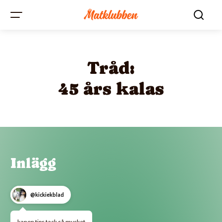
Tråd:
45 års kalas
Inlägg
@kickiekblad
kanon tips tack så mycket