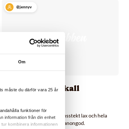
@jennyv
Om
En underbar kall
s måste du därför vara 25 år
limesås
andahålla funktioner för
Gjorde denna idag till ugnsstekt lax och hela
n information från din enhet
familjen tyckte den var kanongod.
 tur kombinera informationen