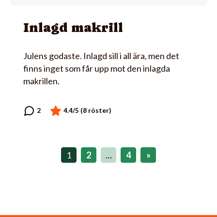
Inlagd makrill
Julens godaste. Inlagd sill i all ära, men det
finns inget som får upp mot den inlagda
makrillen.
1
2
…
4
»