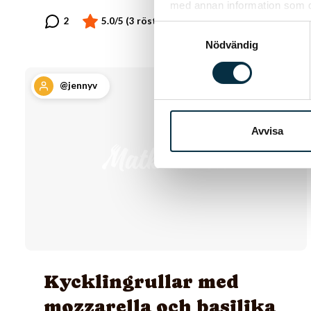
med annan information som du 
Samtyckesval
Nödvändig
@jennyv
Avvisa
Kycklingrullar med
mozzarella och basilika