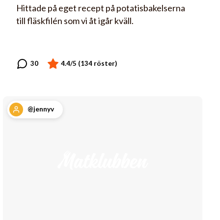
Hittade på eget recept på potatisbakelserna
till fläskfilén som vi åt igår kväll.
@jennyv