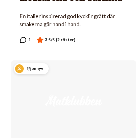
En italieninspirerad god kycklingrätt där
smakerna går hand i hand.
@jennyv