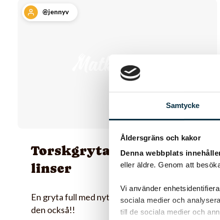
@jennyv
Samtycke
Åldersgräns och kakor
Torskgryta med röda
Denna webbplats innehålle
linser
eller äldre. Genom att besöka
Vi använder enhetsidentifierar
En gryta full med nyttigheter…. och god är
sociala medier och analysera 
den också!!
till de sociala medier och a