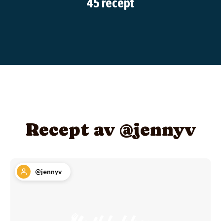
45 recept
Recept av @jennyv
@jennyv