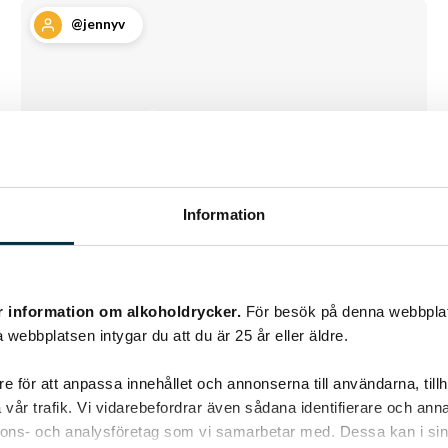
@jennyv
Information
Jennys goda köttfärssås
r information om alkoholdrycker.
För besök på denna webbplat
 webbplatsen intygar du att du är 25 år eller äldre.
Gjorde denna köttfärssåsen till flickorna och
e för att anpassa innehållet och annonserna till användarna, tillh
mig idag och de åt 2 portioner var, så det var
vår trafik. Vi vidarebefordrar även sådana identifierare och anna
ett gott betyg.
nnons- och analysföretag som vi samarbetar med. Dessa kan i sin