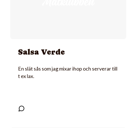
Salsa Verde
En slät sås som jag mixar ihop och serverar till
t ex lax.