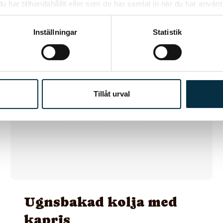
har tillhandahållit eller som de har samlat in när du har använt 
Inställningar
Statistik
@jennyv
Tillåt urval
Ugnsbakad kolja med
kapris