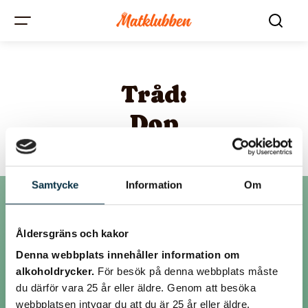
Tråd:
Dop
Samtycke
Information
Om
Inlägg
Åldersgräns och kakor
Denna webbplats innehåller information om
alkoholdrycker.
För besök på denna webbplats måste
@mattjejen
du därför vara 25 år eller äldre. Genom att besöka
webbplatsen intygar du att du är 25 år eller äldre.
Varför inte potatisgratäng, förbered den genom att skiva potatis å lök,