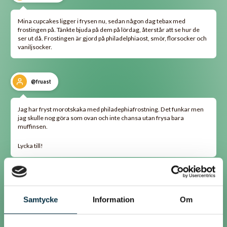
Mina cupcakes ligger i frysen nu, sedan någon dag tebax med
frostingen på. Tänkte bjuda på dem på lördag, återstår att se hur de
ser ut då. Frostingen är gjord på philadelphiaost, smör, florsocker och
vaniljsocker.
@fruast
Jag har fryst morotskaka med philadephiafrostning. Det funkar men
jag skulle nog göra som ovan och inte chansa utan frysa bara
muffinsen.
Lycka till!
@strimma21
Samtycke
Information
Om
Skrivet av Skrosan den 12 jan 2010