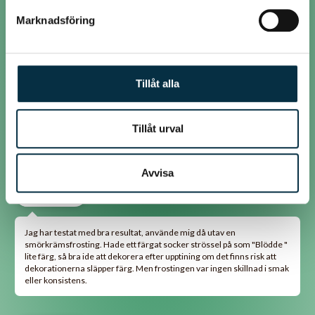
på mitt jobb fryser vi ibland in kakor typ "Kärleksmums" ifall vi får
Marknadsföring
många över och dom är minst lika fina när dom tinat. Jag hade provat i
förväg när det är till bröllop och såna tillställningar1
Tillåt alla
@boz1965
Har du bara en vanlig sockerbaserad frosting kommer den att blötas
Tillåt urval
upp och flyta ut vid upptiningen. Har inte testat med nån annan
frosting, så i övrigt kan jag inte säga nåt om det.
Avvisa
@hertram
Jag har testat med bra resultat, använde mig då utav en
smörkrämsfrosting. Hade ett färgat socker strössel på som "Blödde "
lite färg, så bra ide att dekorera efter upptining om det finns risk att
dekorationerna släpper färg. Men frostingen var ingen skillnad i smak
eller konsistens.