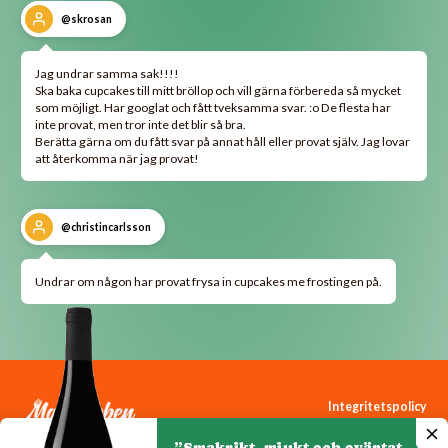
@skrosan
Jag undrar samma sak!!!!
Ska baka cupcakes till mitt bröllop och vill gärna förbereda så mycket
som möjligt. Har googlat och fått tveksamma svar. :o De flesta har
inte provat, men tror inte det blir så bra.
Berätta gärna om du fått svar på annat håll eller provat själv. Jag lovar
att återkomma när jag provat!
@christincarlsson
Undrar om någon har provat frysa in cupcakes me frostingen på.
Integritetspolicy
Cookiepolicy
”Smakrikt, mjukt och oväntat