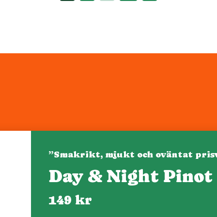
”Smakrikt, mjukt och oväntat pris
Day & Night Pinot
Denna webbplats drivs av Vinklubben i Norden AB
© 2026 mytaste.se
149 kr