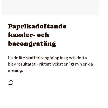
Paprikadoftande
kassler- och
bacongratäng
Hade lite skafferirengöring idag och detta
blev resultatet – riktigt lyckat enligt min enkla
mening.