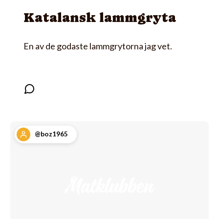
Katalansk lammgryta
En av de godaste lammgrytorna jag vet.
@boz1965