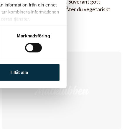
korvburgare à-la Gandalf. Suveränt gott
n information från din enhet
enligt min enkla mening. Äter du vegetariskt
 tur kombinera informationen
så går det alldeles…
deras tjänster.
Marknadsföring
@boz1965
Tillåt alla