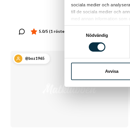
sociala medier och analysera 
till de sociala medier och a
med annan information som du 
Samtyckesval
Nödvändig
@boz1965
Avvisa