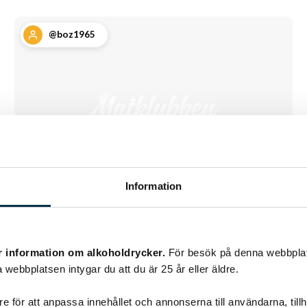
@boz1965
Information
Hönan Agda –
påskdrink
r information om alkoholdrycker.
För besök på denna webbplat
 webbplatsen intygar du att du är 25 år eller äldre.
Kul och god drink. 🙂
e för att anpassa innehållet och annonserna till användarna, tillh