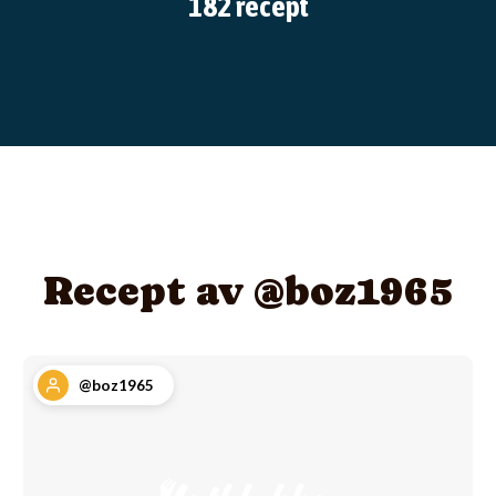
182 recept
Recept av @boz1965
@boz1965