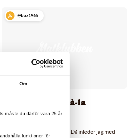
@boz1965
Om
Korvburgare à-la
Gandalf
s måste du därför vara 25 år
Snart grillsäsong 2015 ju. Då inleder jag med
andahålla funktioner för