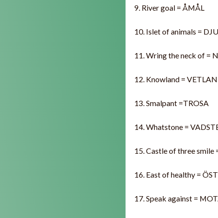
9. River goal = ÅMÅL
10. Islet of animals =
11. Wring the neck of 
12. Knowland = VETLA
13. Smalpant =TROSA
14. Whatstone = VADS
15. Castle of three smi
16. East of healthy = 
17. Speak against = MO