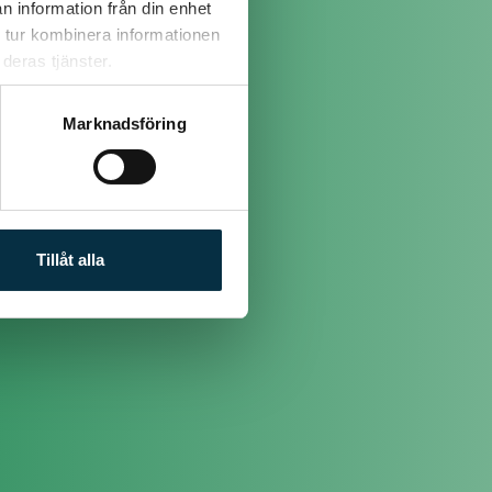
n information från din enhet
 tur kombinera informationen
deras tjänster.
Marknadsföring
d att kika in på om man
Tillåt alla