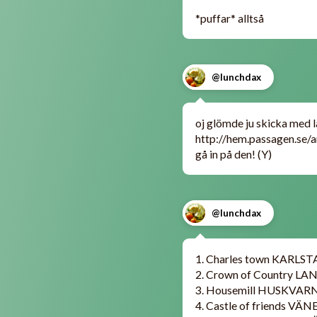
*puffar* alltså
@lunchdax
oj glömde ju skicka med 
http://hem.passagen.se/
gå in på den! (Y)
@lunchdax
1. Charles town KARLS
2. Crown of Country 
3. Housemill HUSKVAR
4. Castle of friends V