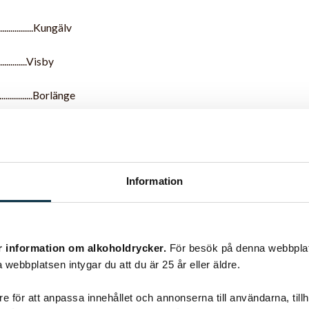
................Kungälv
...............Visby
.................Borlänge
.................Kramfors
.................Mal-mö
Information
................Nacka
..................Var-berg
r information om alkoholdrycker.
För besök på denna webbplat
..............Sala
 webbplatsen intygar du att du är 25 år eller äldre.
.................Boden
e för att anpassa innehållet och annonserna till användarna, tillh