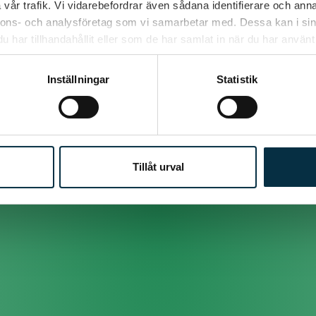
vår trafik. Vi vidarebefordrar även sådana identifierare och anna
nnons- och analysföretag som vi samarbetar med. Dessa kan i sin
................Lund
har tillhandahållit eller som de har samlat in när du har använt 
.................Kiruna
Inställningar
Statistik
.................Hjo
 av lekar för vuxna. både "aktiva" och klurigheter. :) Verkligen vär
en! Finns något för ALLA! XD
Tillåt urval