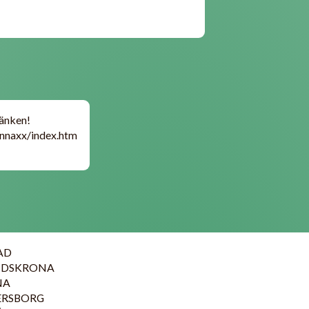
länken!
annaxx/index.htm
TAD
LANDSKRONA
NA
ÄNERSBORG