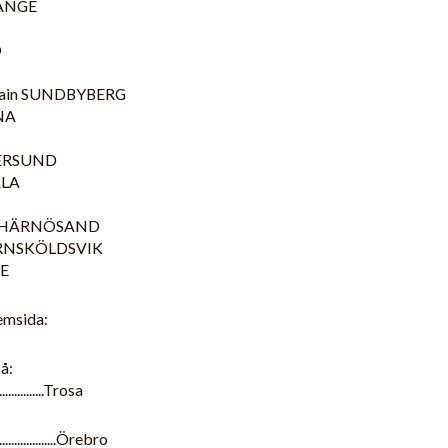
LÄNGE
O
untain SUNDBYBERG
NA
STERSUND
ALA
ere HÄRNÖSAND
d ÖRNSKÖLDSVIK
KE
emsida:
å:
...............Trosa
.................Örebro