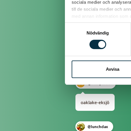
sociala medier och analysera 
till de sociala medier och a
12. En samling träd..................
med annan information som du 
13. Apertif + Italiensk 1:a......
Samtyckesval
Nödvändig
14. Ett positivt svar.................
Det är en sida med massor
vill ha någon lek på fest
Avvisa
@stallperso
oaklake-eksjö
@lunchdax