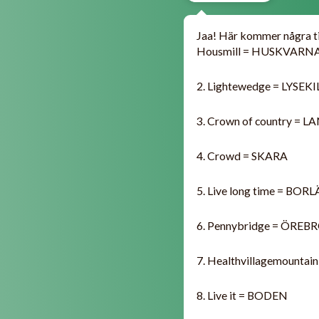
Jaa! Här kommer några ti
Housmill = HUSKVARN
2. Lightewedge = LYSEKI
3. Crown of country =
4. Crowd = SKARA
5. Live long time = BO
6. Pennybridge = ÖREB
7. Healthvillagemount
8. Live it = BODEN