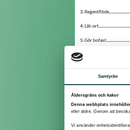
3. Regentflöde........................
4. Låt-ort..................................
5. Gör bofast..........................
6. Våt omfamning..................
7. Instekshona........................
Samtycke
8. Huvudvåld...........................
Åldersgräns och kakor
9. Stor böld............................
Denna webbplats innehålle
10. Samla in...............................
eller äldre. Genom att besöka
11. Här förvaras det...............
Vi använder enhetsidentifierar