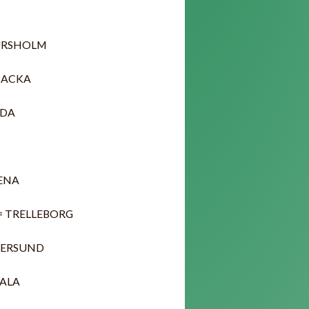
 DJURSHOLM
= NACKA
NDA
TENA
le = TRELLEBORG
ÖSTERSUND
TALA