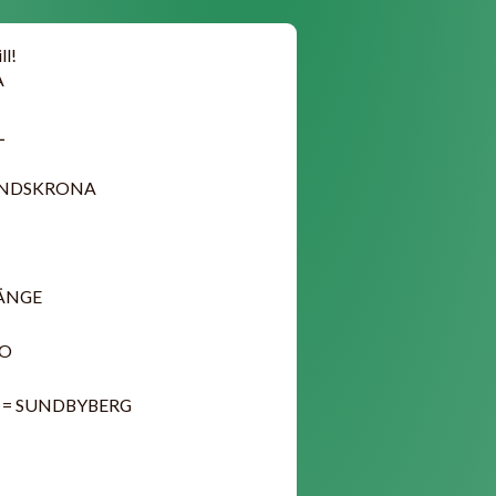
ll!
A
L
 LANDSKRONA
RLÄNGE
RO
ain = SUNDBYBERG