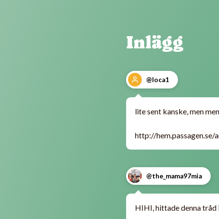
Inlägg
@loca1
lite sent kanske, men me
http://hem.passagen.se/
@the_mama97mia
HIHI, hittade denna tråd 