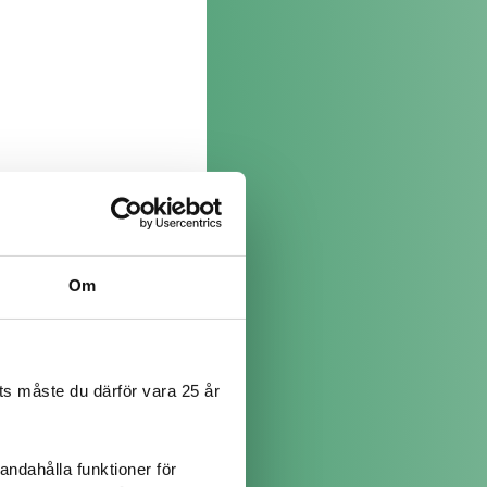
Om
s måste du därför vara 25 år
andahålla funktioner för