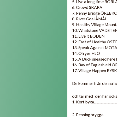
5. Live a long time BOR
6. Crowd SKARA
7. Penny Bridge ÖREBR
8. River Goal ÅMÅL
9. Healthy Village Mo
10. Whatstone VADSTE
11. Live it BODEN
12. East of Healthy Ö
13. Speak Against MOT
14. Oh yes HJO
15. A Duck sneased h
16. Bay of Eagleshiel
17. Village Happen BYS
De kommer från denna h
och tar med ´den här ocks
1. Kort byxa.............................
2. Penningbrygga...................