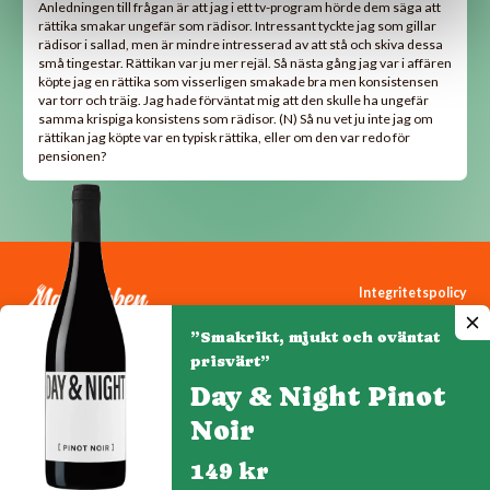
Anledningen till frågan är att jag i ett tv-program hörde dem säga att
rättika smakar ungefär som rädisor. Intressant tyckte jag som gillar
rädisor i sallad, men är mindre intresserad av att stå och skiva dessa
små tingestar. Rättikan var ju mer rejäl. Så nästa gång jag var i affären
köpte jag en rättika som visserligen smakade bra men konsistensen
var torr och träig. Jag hade förväntat mig att den skulle ha ungefär
samma krispiga konsistens som rädisor. (N) Så nu vet ju inte jag om
rättikan jag köpte var en typisk rättika, eller om den var redo för
pensionen?
Integritetspolicy
Cookiepolicy
”Smakrikt, mjukt och oväntat
Cookie-inställningar
prisvärt”
Day & Night Pinot
Noir
Denna webbplats drivs av Vinklubben i Norden AB
© 2026 mytaste.se
149 kr