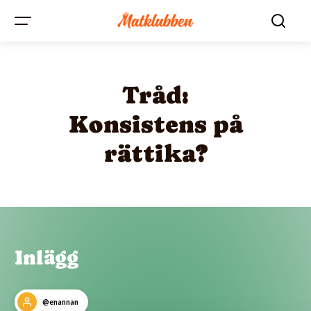
Tråd:
Konsistens på
rättika?
Inlägg
@enannan