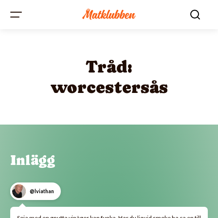
Tråd:
worcestersås
Inlägg
@lviathan
Soja med en gnutta vinäger kan funka. Har du liquid smoke ha ca en till