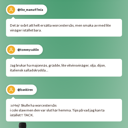
@the_mama97mia
Det är svårt att helt ersätta worcestersås, men smaka av med lite
vinäger istället bara.
@tommysahlin
Jag brukar ha majonnäs, grädde, lite vitvinsvinäger, olja, dijon,
italiensk salladskrydda...
@bankiren
:o Hej! Skulle ha worcestersås
i cole slaw men den var slut här hemma. Tips på vad jag kan ta
istället!! TACK.