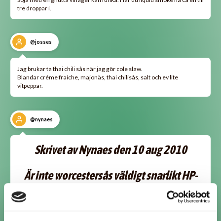
tre droppar i.
@josses
Jag brukar ta thai chili sås när jag gör cole slaw.
Blandar créme fraiche, majonäs, thai chilisås, salt och ev lite
vitpeppar.
@nynaes
Skrivet av Nynaes den 10 aug 2010
Är inte worcestersås väldigt snarlikt HP-
sås? Det enda som skiljer mellan dem är
väl i stort sett att worcestersås innehåller