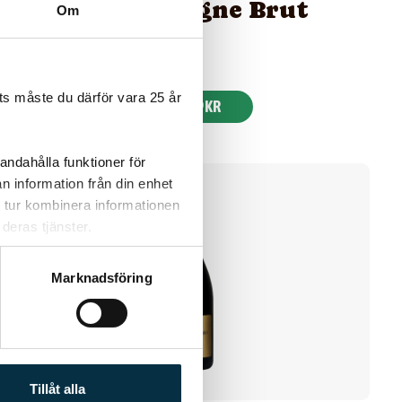
de Bourgogne Brut
Om
s måste du därför vara 25 år
KÖP 149 KR
andahålla funktioner för
n information från din enhet
 tur kombinera informationen
deras tjänster.
Marknadsföring
Tillåt alla