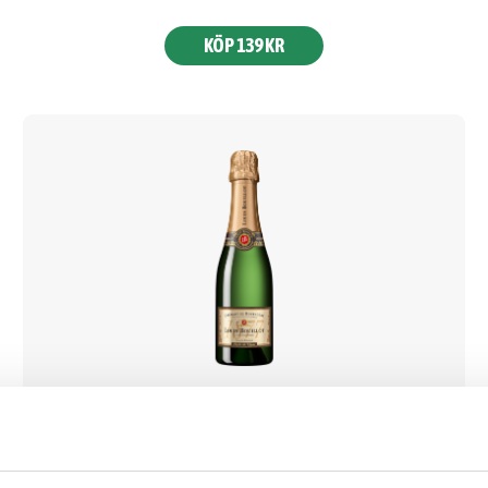
KÖP 139 KR
Louis Bouillot Crémant