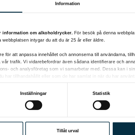
de Bourgogne Brut
Information
(37,5 cl)
r information om alkoholdrycker.
För besök på denna webbplat
KÖP 99 KR
 webbplatsen intygar du att du är 25 år eller äldre.
e för att anpassa innehållet och annonserna till användarna, tillh
vår trafik. Vi vidarebefordrar även sådana identifierare och anna
nnons- och analysföretag som vi samarbetar med. Dessa kan i sin
har tillhandahållit eller som de har samlat in när du har använt 
Inställningar
Statistik
Tillåt urval