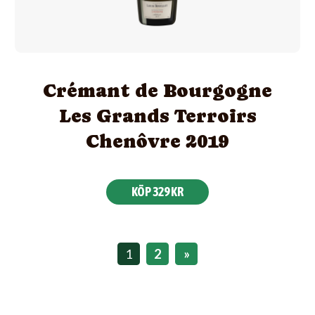
Crémant de Bourgogne
Les Grands Terroirs
Chenôvre 2019
KÖP 329 KR
1
2
»