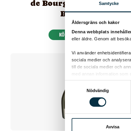
de Bourgogne Rosé
Samtycke
Brut
Åldersgräns och kakor
Denna webbplats innehålle
KÖP 159 KR
eller äldre. Genom att besöka
Vi använder enhetsidentifierar
sociala medier och analysera 
till de sociala medier och a
med annan information som du 
Samtyckesval
Nödvändig
Avvisa