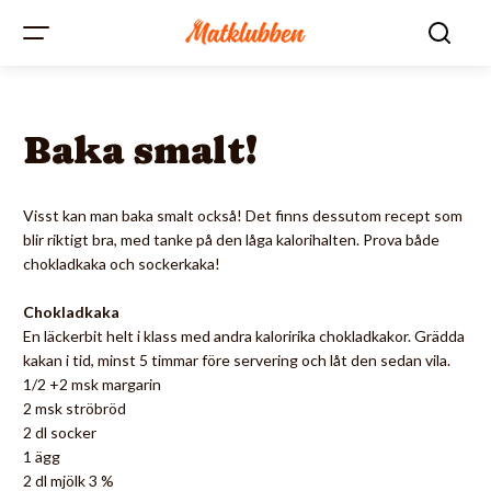
Baka smalt!
Visst kan man baka smalt också! Det finns dessutom recept som
blir riktigt bra, med tanke på den låga kalorihalten. Prova både
chokladkaka och sockerkaka!
Chokladkaka
En läckerbit helt i klass med andra kaloririka chokladkakor. Grädda
kakan i tid, minst 5 timmar före servering och låt den sedan vila.
1/2 +2 msk margarin
2 msk ströbröd
2 dl socker
1 ägg
2 dl mjölk 3 %