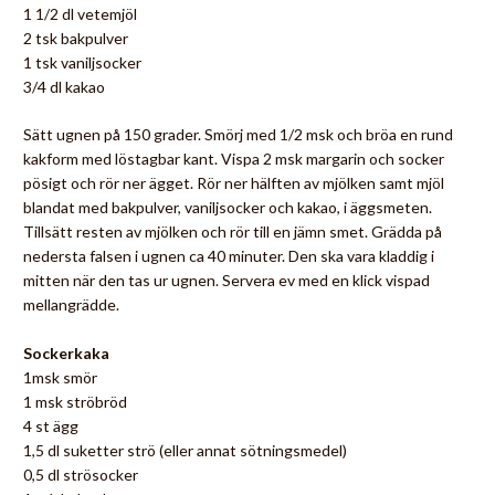
1 1/2 dl vetemjöl
2 tsk bakpulver
1 tsk vaniljsocker
3/4 dl kakao
Sätt ugnen på 150 grader. Smörj med 1/2 msk och bröa en rund
kakform med löstagbar kant. Vispa 2 msk margarin och socker
pösigt och rör ner ägget. Rör ner hälften av mjölken samt mjöl
blandat med bakpulver, vaniljsocker och kakao, i äggsmeten.
Tillsätt resten av mjölken och rör till en jämn smet. Grädda på
nedersta falsen i ugnen ca 40 minuter. Den ska vara kladdig i
mitten när den tas ur ugnen. Servera ev med en klick vispad
mellangrädde.
Sockerkaka
1msk smör
1 msk ströbröd
4 st ägg
1,5 dl suketter strö (eller annat sötningsmedel)
0,5 dl strösocker