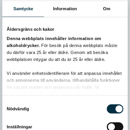
Samtycke
Information
Om
Åldersgräns och kakor
Denna webbplats innehåller information om
alkoholdrycker.
För besök på denna webbplats måste
du därför vara 25 år eller äldre. Genom att besöka
webbplatsen intygar du att du är 25 år eller äldre.
Vi använder enhetsidentifierare för att anpassa innehållet
och annonserna till användarna, tillhandahålla funktioner
för sociala medier och analysera vår trafik. Vi
vidarebefordrar även sådana identifierare och annan
information från din enhet till de sociala medier och
Samtyckesval
annons- och analysföretag som vi samarbetar med.
Nödvändig
Dessa kan i sin tur kombinera informationen med annan
information som du har tillhandahållit eller som de har
Inställningar
samlat in när du har använt deras tjänster.