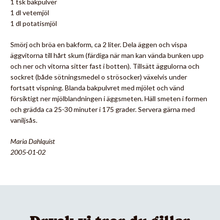
1 tsk bakpulver
1 dl vetemjöl
1 dl potatismjöl
Smörj och bröa en bakform, ca 2 liter. Dela äggen och vispa
äggvitorna till hårt skum (färdiga när man kan vända bunken upp
och ner och vitorna sitter fast i botten). Tillsätt äggulorna och
sockret (både sötningsmedel o strösocker) växelvis under
fortsatt vispning. Blanda bakpulvret med mjölet och vänd
försiktigt ner mjölblandningen i äggsmeten. Häll smeten i formen
och grädda ca 25-30 minuter i 175 grader. Servera gärna med
vaniljsås.
Maria Dahlquist
2005-01-02