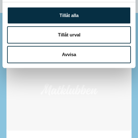
Tillåt alla
Mer inspiration
Tillåt urval
Avvisa