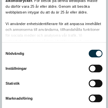
alkoholdrycker.
För besök på denna webbplats måste
du därför vara 25 år eller äldre. Genom att besöka
webbplatsen intygar du att du är 25 år eller äldre.
Vi använder enhetsidentifierare för att anpassa innehållet
och annonserna till användarna, tillhandahålla funktioner
för sociala medier och analysera vår trafik. Vi
vidarebefordrar även sådana identifierare och annan
information från din enhet till de sociala medier och
Samtyckesval
annons- och analysföretag som vi samarbetar med.
Nödvändig
Dessa kan i sin tur kombinera informationen med annan
information som du har tillhandahållit eller som de har
Inställningar
samlat in när du har använt deras tjänster.
Statistik
Marknadsföring