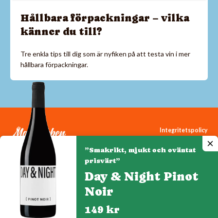
Hållbara förpackningar – vilka
känner du till?
Tre enkla tips till dig som är nyfiken på att testa vin i mer
hållbara förpackningar.
Integritetspolicy
Cookiepolicy
”Smakrikt, mjukt och oväntat
Cookie-inställningar
prisvärt”
Day & Night Pinot
Noir
Denna webbplats drivs av Vinklubben i Norden AB
© 2026 mytaste.se
149 kr