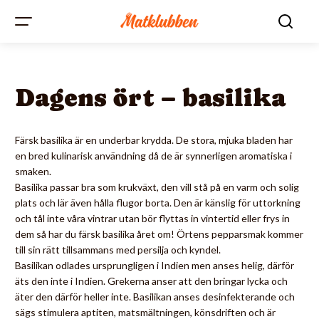
Dagens ört – basilika
Färsk basilika är en underbar krydda. De stora, mjuka bladen har
en bred kulinarisk användning då de är synnerligen aromatiska i
smaken.
Basilika passar bra som krukväxt, den vill stå på en varm och solig
plats och lär även hålla flugor borta. Den är känslig för uttorkning
och tål inte våra vintrar utan bör flyttas in vintertid eller frys in
dem så har du färsk basilika året om! Örtens pepparsmak kommer
till sin rätt tillsammans med persilja och kyndel.
Basilikan odlades ursprungligen i Indien men anses helig, därför
äts den inte i Indien. Grekerna anser att den bringar lycka och
äter den därför heller inte. Basilikan anses desinfekterande och
sägs stimulera aptiten, matsmältningen, könsdriften och är