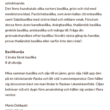
urindrivande.
Det finns hundratals olika sorters basilika, grön och röd med
medelstora blad, Pastichebasilika, som även kallas citronbasilika
samt Salatbasilika med större blad och mildare smak. Förutom
dessa finns även kanelbasilika, dvärgbasilika, thailändsk basilika,
grekisk basilika, anisbasilika och många till. Fråga din
grönsakshandlare efter basilika i lösvikt nästa gång du handlar,
prova thailändsk basilika eller varför inte den röda?.
Basilikaolja
1 kruka färsk basilika
8 dl olivolja
Mixa samman basilika och olja till en jämn, grön olja. Häll upp den
på en tätslutande flaska och låt stå i rumstemperatur. Den håller
sig dessutom bäst om man lindar in flaskan i aluminiumfolie. Oljan
behöver stå ett dygn före användning och håller sig sedan i flera
veckor.
Maria Dahlquist