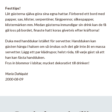
Festtips!
Låt gästerna själva göra sina egna hattar. Förbered ett bord med
papper, sax, klister, serpentiner, färgpennor, silkespapper,
klistermärken mm. Medan gästerna inmundigar sin drink kan de få
gå loss på bordet, finaste hatt koras givetvis efter kräftorna!
Duka med handdukar istället för servetter. Handduken kan
gästen hänga i halsen om så önskas och det går inte åt en massa
servetter. Lägg ett par klädnypor, helst röda, till varje gäst så att
han kan fästa handduken.
Frys in blommor i isbitar, mycket dekorativt till drinken!
Maria Dahlquist
2000-08-09