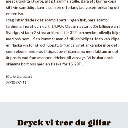
mest utsökta råvaror, allt på samma ställe. Bara att kunna köpa
sitt vin samtidigt känns som en efterlängtad vuxenförklaring och
en ren lyx.
Idag inhandlades det scampispett. Ingen fisk, bara scampi,
färdigmarinerat och klart, 14,90F. Ost är nästan 50% billigare än i
Sverige, vi fann 2 stora ankbröst för 32F och mycket olivolja följer
med oss hem… Sen kommer man då till vininköpet. Man kan köpa
en flaska vin för 6F och uppåt. 6-francs vinet är kanske inte det
som rekommenderas flitigast av vinkännarna men faktum är det
är precis vad fransmannen dricker till vardags. Vi brukar dock
skämma bort oss med en flaska för 15-20F…
Maria Dahlquist
2000-07-11
Dryck vi tror du gillar