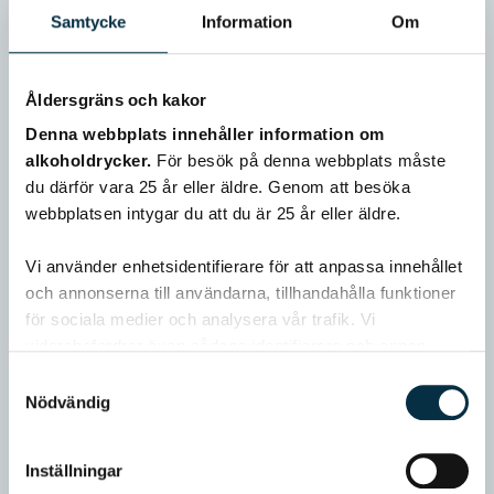
Samtycke
Information
Om
Åldersgräns och kakor
Denna webbplats innehåller information om
alkoholdrycker.
För besök på denna webbplats måste
du därför vara 25 år eller äldre. Genom att besöka
webbplatsen intygar du att du är 25 år eller äldre.
Vi använder enhetsidentifierare för att anpassa innehållet
och annonserna till användarna, tillhandahålla funktioner
för sociala medier och analysera vår trafik. Vi
vidarebefordrar även sådana identifierare och annan
information från din enhet till de sociala medier och
Samtyckesval
annons- och analysföretag som vi samarbetar med.
Nödvändig
Dessa kan i sin tur kombinera informationen med annan
information som du har tillhandahållit eller som de har
Inställningar
samlat in när du har använt deras tjänster.