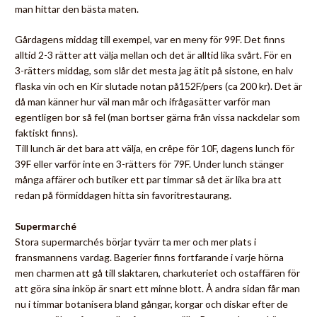
man hittar den bästa maten.
Gårdagens middag till exempel, var en meny för 99F. Det finns
alltid 2-3 rätter att välja mellan och det är alltid lika svårt. För en
3-rätters middag, som slår det mesta jag ätit på sistone, en halv
flaska vin och en Kir slutade notan på152F/pers (ca 200 kr). Det är
då man känner hur väl man mår och ifrågasätter varför man
egentligen bor så fel (man bortser gärna från vissa nackdelar som
faktiskt finns).
Till lunch är det bara att välja, en crêpe för 10F, dagens lunch för
39F eller varför inte en 3-rätters för 79F. Under lunch stänger
många affärer och butiker ett par timmar så det är lika bra att
redan på förmiddagen hitta sin favoritrestaurang.
Supermarché
Stora supermarchés börjar tyvärr ta mer och mer plats i
fransmannens vardag. Bagerier finns fortfarande i varje hörna
men charmen att gå till slaktaren, charkuteriet och ostaffären för
att göra sina inköp är snart ett minne blott. Å andra sidan får man
nu i timmar botanisera bland gångar, korgar och diskar efter de