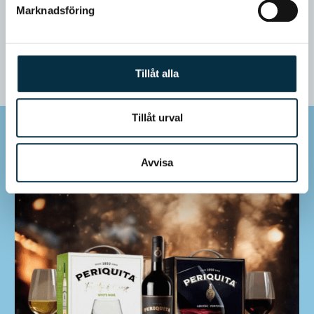
Amarone A Alpha Zeta
Marknadsföring
KÖP 249 KR
Tillåt alla
Tillåt urval
Mer inspiration
Avvisa