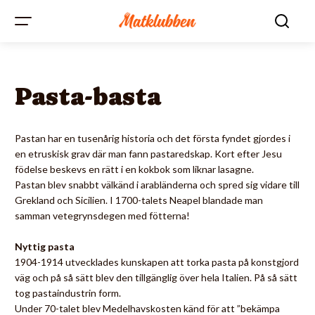
Pasta-basta
Pastan har en tusenårig historia och det första fyndet gjordes i
en etruskisk grav där man fann pastaredskap. Kort efter Jesu
födelse beskevs en rätt i en kokbok som liknar lasagne.
Pastan blev snabbt välkänd i arabländerna och spred sig vidare till
Grekland och Sicilien. I 1700-talets Neapel blandade man
samman vetegrynsdegen med fötterna!
Nyttig pasta
1904-1914 utvecklades kunskapen att torka pasta på konstgjord
väg och på så sätt blev den tillgänglig över hela Italien. På så sätt
tog pastaindustrin form.
Under 70-talet blev Medelhavskosten känd för att ”bekämpa