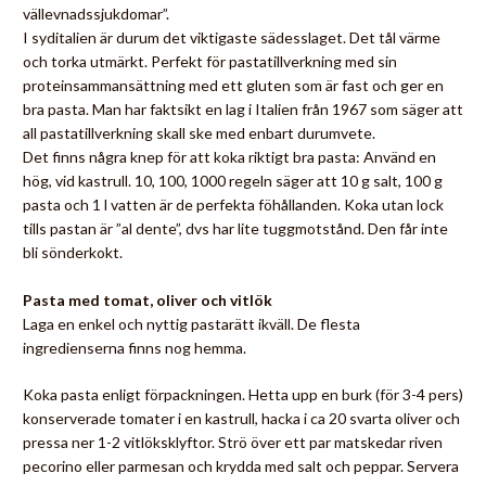
vällevnadssjukdomar”.
I syditalien är durum det viktigaste sädesslaget. Det tål värme
och torka utmärkt. Perfekt för pastatillverkning med sin
proteinsammansättning med ett gluten som är fast och ger en
bra pasta. Man har faktsikt en lag i Italien från 1967 som säger att
all pastatillverkning skall ske med enbart durumvete.
Det finns några knep för att koka riktigt bra pasta: Använd en
hög, vid kastrull. 10, 100, 1000 regeln säger att 10 g salt, 100 g
pasta och 1 l vatten är de perfekta föhållanden. Koka utan lock
tills pastan är ”al dente”, dvs har lite tuggmotstånd. Den får inte
bli sönderkokt.
Pasta med tomat, oliver och vitlök
Laga en enkel och nyttig pastarätt ikväll. De flesta
ingredienserna finns nog hemma.
Koka pasta enligt förpackningen. Hetta upp en burk (för 3-4 pers)
konserverade tomater i en kastrull, hacka i ca 20 svarta oliver och
pressa ner 1-2 vitlöksklyftor. Strö över ett par matskedar riven
pecorino eller parmesan och krydda med salt och peppar. Servera