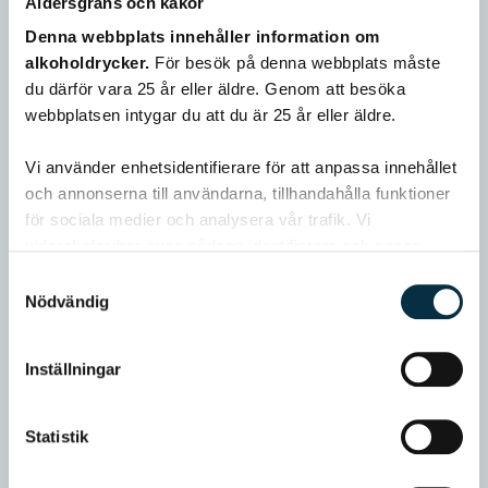
Åldersgräns och kakor
Casa Vinironia Appassimento
Denna webbplats innehåller information om
Grande Edizione Box
alkoholdrycker.
För besök på denna webbplats måste
du därför vara 25 år eller äldre. Genom att besöka
KÖP 269 KR
webbplatsen intygar du att du är 25 år eller äldre.
Vi använder enhetsidentifierare för att anpassa innehållet
och annonserna till användarna, tillhandahålla funktioner
för sociala medier och analysera vår trafik. Vi
vidarebefordrar även sådana identifierare och annan
information från din enhet till de sociala medier och
Samtyckesval
annons- och analysföretag som vi samarbetar med.
Nödvändig
Dessa kan i sin tur kombinera informationen med annan
information som du har tillhandahållit eller som de har
Inställningar
samlat in när du har använt deras tjänster.
Statistik