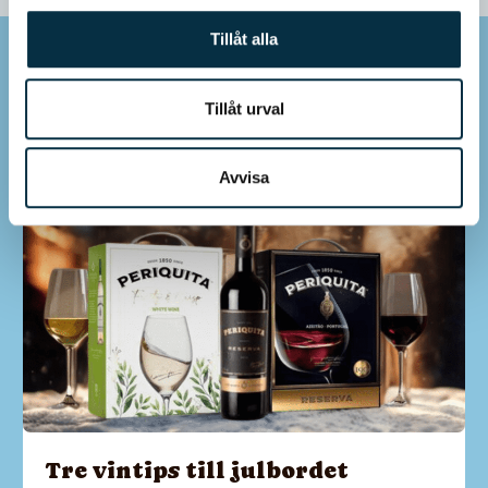
Tillåt alla
Mer inspiration
Tillåt urval
Avvisa
Tre vintips till julbordet