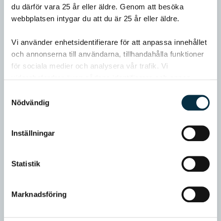
du därför vara 25 år eller äldre. Genom att besöka
webbplatsen intygar du att du är 25 år eller äldre.
Vi använder enhetsidentifierare för att anpassa innehållet
och annonserna till användarna, tillhandahålla funktioner
för sociala medier och analysera vår trafik. Vi
vidarebefordrar även sådana identifierare och annan
information från din enhet till de sociala medier och
Samtyckesval
annons- och analysföretag som vi samarbetar med.
Nödvändig
Dessa kan i sin tur kombinera informationen med annan
information som du har tillhandahållit eller som de har
Inställningar
samlat in när du har använt deras tjänster.
Statistik
Marknadsföring