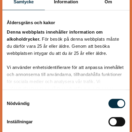
Samtycke
Information
Om
@angelasheavenpunktcom
Åldersgräns och kakor
Denna webbplats innehåller information om
alkoholdrycker.
För besök på denna webbplats måste
du därför vara 25 år eller äldre. Genom att besöka
webbplatsen intygar du att du är 25 år eller äldre.
Vi använder enhetsidentifierare för att anpassa innehållet
och annonserna till användarna, tillhandahålla funktioner
för sociala medier och analysera vår trafik. Vi
Glowing skin miracle juice
vidarebefordrar även sådana identifierare och annan
information från din enhet till de sociala medier och
Samtyckesval
Tillsammans med granatäpplet blev den här drinken
annons- och analysföretag som vi samarbetar med.
Nödvändig
fantastiskt söt och god. Just granatäpple och rödbeta var
Dessa kan i sin tur kombinera informationen med annan
en väldigt lyckad kombination smakmässigt. Om du inte…
information som du har tillhandahållit eller som de har
Inställningar
samlat in när du har använt deras tjänster.