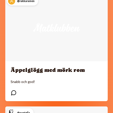
@rakkarainen
Äppelglögg med mörk rom
Snabb och god!
@puntella