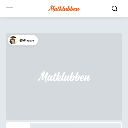
@lilljeppe