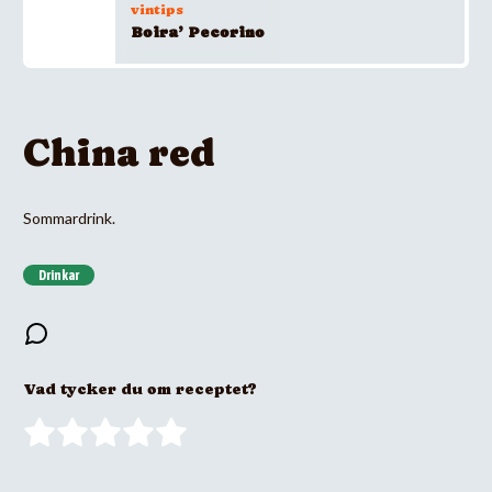
vintips
Boira’ Pecorino
China red
Sommardrink.
Drinkar
Vad tycker du om receptet?