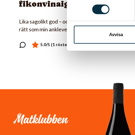
fikonvinaigrette
Lika sagolikt god – och lika kontroversiell –
rätt som min ankleverterrine.
Avvisa