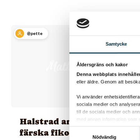
@pette
Samtycke
Åldersgräns och kakor
Denna webbplats innehålle
eller äldre. Genom att besöka
Vi använder enhetsidentifierar
sociala medier och analysera 
till de sociala medier och a
Halstrad anklever med
med annan information som du 
Samtyckesval
färska fikon och
Nödvändig