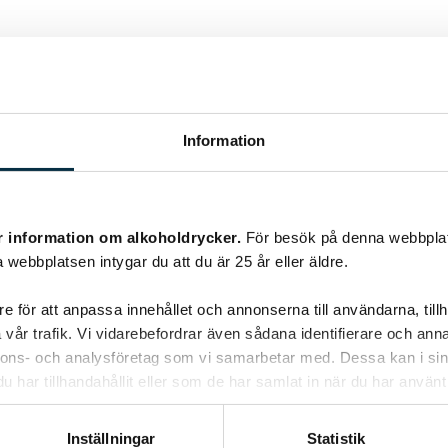
Information
r information om alkoholdrycker.
För besök på denna webbplat
 webbplatsen intygar du att du är 25 år eller äldre.
e för att anpassa innehållet och annonserna till användarna, tillh
vår trafik. Vi vidarebefordrar även sådana identifierare och anna
nnons- och analysföretag som vi samarbetar med. Dessa kan i sin
har tillhandahållit eller som de har samlat in när du har använt 
Inställningar
Statistik