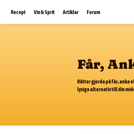
Recept
Vin & Sprit
Artiklar
Forum
Får, An
Rätter gjorda på får, anka 
lyxiga alternativ till din mi