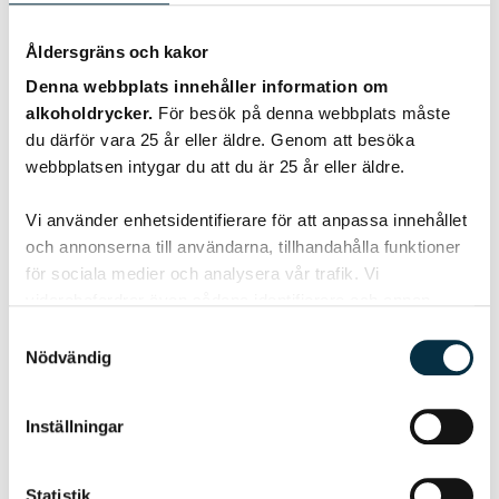
Åldersgräns och kakor
Denna webbplats innehåller information om
alkoholdrycker.
För besök på denna webbplats måste
du därför vara 25 år eller äldre. Genom att besöka
webbplatsen intygar du att du är 25 år eller äldre.
Kaffe med guldkant
Vi använder enhetsidentifierare för att anpassa innehållet
och annonserna till användarna, tillhandahålla funktioner
för sociala medier och analysera vår trafik. Vi
Kaffe med guldkant var väl känt i början av 1900-talet. Hur
den gjordes varierade väldigt i olika delar av Sverige. Ibland
vidarebefordrar även sådana identifierare och annan
som en kaffekask…
information från din enhet till de sociala medier och
Samtyckesval
annons- och analysföretag som vi samarbetar med.
Nödvändig
Dessa kan i sin tur kombinera informationen med annan
information som du har tillhandahållit eller som de har
Inställningar
samlat in när du har använt deras tjänster.
@guardianlinda
Statistik