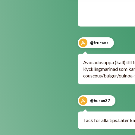
@frucaos
Avocadosoppa (kall) till f
Kycklingmarinad som ka
couscous/bulgur/quinoa-s
@busan37
Tack för alla tips.Låter k