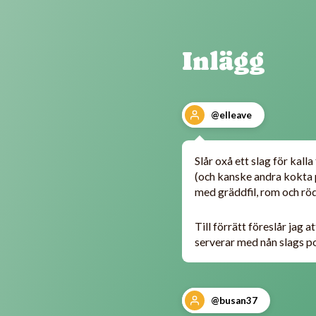
Inlägg
@elleave
Slår oxå ett slag för kall
(och kanske andra kokta p
med gräddfil, rom och röd
Till förrätt föreslår jag 
serverar med nån slags pot
@busan37