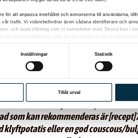
e för att anpassa innehållet och annonserna till användarna, tillh
vår trafik. Vi vidarebefordrar även sådana identifierare och anna
nnons- och analysföretag som vi samarbetar med. Dessa kan i sin
har tillhandahållit eller som de har samlat in när du har använt 
Inställningar
Statistik
Skrivet av frucaos den 10 jul 2010
pa (kall) till förrätt är fint nu på som
Tillåt urval
arinerade kräftstjärtar i är pricken över 
ad som kan rekommenderas är [recept]7
 klyftpotatis eller en god couscous/bu