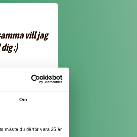
samma vill jag
dig :)
Om
s måste du därför vara 25 år