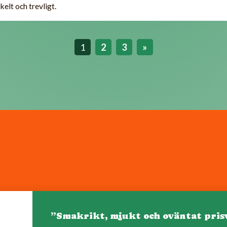
kelt och trevligt.
1
2
3
»
”Smakrikt, mjukt och oväntat pris