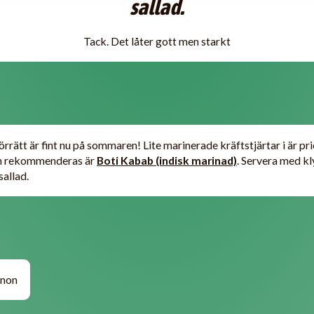
sallad.
Tack. Det låter gott men starkt
örrätt är fint nu på sommaren! Lite marinerade kräftstjärtar i är pri
n rekommenderas är
Boti Kabab (indisk marinad)
. Servera med kl
allad.
anon