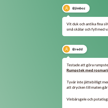
@jimboz
Vit duk och antika fina si
små skålar och fyll med 
@redd
Testade att göra rumpste
Rumpstek med rosmarin
Tyvär inte jättebilligt m
att drycken till maten går
Vinbärsgele och potatisgr