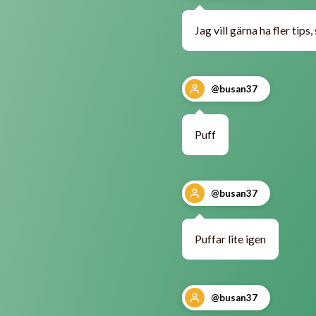
Jag vill gärna ha fler tips,
@busan37
Puff
@busan37
Puffar lite igen
@busan37