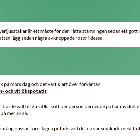
lverljusstakar är ett måste för den rätta stämningen sedan ett gott
vatten lägg sedan några avknoppade rosor i dessa.
k på mors dag och det vart klart över förväntan
- och vitlökspotatis
en borde väll bli 25-50kr kött per person beroende på hur mycket ma
 på mer än så.
atäng passar, föreslagna potatis vad det nu var smakade mest flott