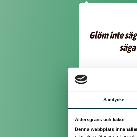
Glöm inte säg
säga 
@jimboz
Samtycke
Glöm inte säga hur mycke
Detsamma vill jag säga till
Åldersgräns och kakor
Denna webbplats innehålle
eller äldre. Genom att besöka