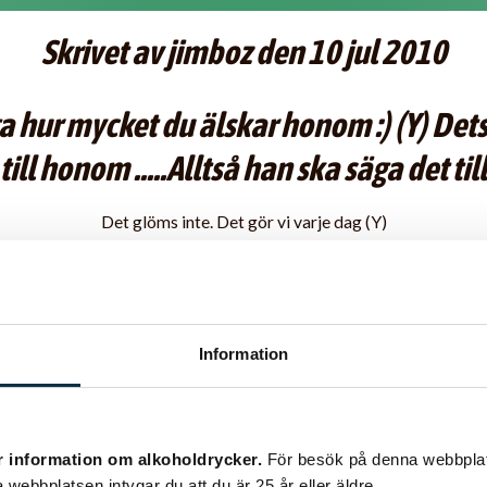
Skrivet av jimboz den 10 jul 2010
a hur mycket du älskar honom :) (Y) Det
till honom .....Alltså han ska säga det till 
Det glöms inte. Det gör vi varje dag (Y)
Information
t du älskar honom.
 honom .....Alltså han ska säga det till dig :)
r information om alkoholdrycker.
För besök på denna webbplat
 webbplatsen intygar du att du är 25 år eller äldre.