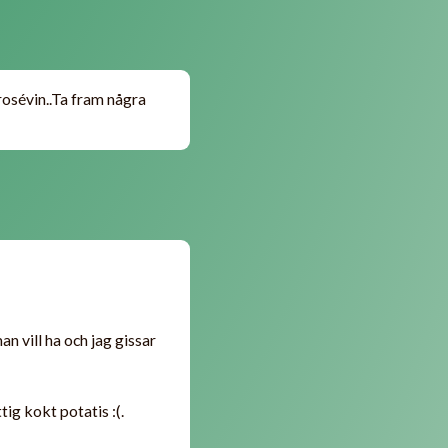
 rosévin..Ta fram några
n vill ha och jag gissar
ig kokt potatis :(.