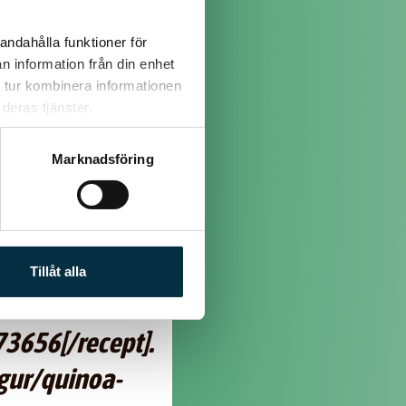
andahålla funktioner för
n information från din enhet
 tur kombinera informationen
deras tjänster.
Marknadsföring
maren! Lite
Tillåt alla
i.
3656[/recept].
lgur/quinoa-