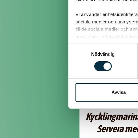
@busan37
Vi använder enhetsidentifierar
sociala medier och analysera 
Puff
till de sociala medier och a
med annan information som du 
Samtyckesval
@busan37
Nödvändig
Avocadosop
Avvisa
m
Kycklingmarin
Servera med