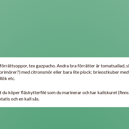
a förrättsoppor, tex gazpacho. Andra bra förrätter är tomatsallad, sk
rimörer?) med citronsmör eller bara lite plock; brieostkuber med fr
lök etc.
att du köper fläskytterfilé som du marinerar och har kallskuret (finns
atis och en kall sås.