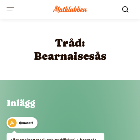
Tråd:
Bearnaisesås
Inlägg
@manett
Eller smaksätt med ketchup/chilisås till Choronsås