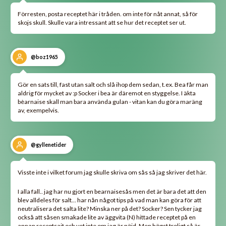
Förresten, posta receptet här i tråden. om inte för nåt annat, så för
skojs skull. Skulle vara intressant att se hur det receptet ser ut.
@boz1965
Gör en sats till, fast utan salt och slå ihop dem sedan, t.ex. Bea får man
aldrig för mycket av :p Socker i bea är däremot en styggelse. I äkta
bèarnaise skall man bara använda gulan - vitan kan du göra maräng
av, exempelvis.
@gyllenetider
Visste inte i vilket forum jag skulle skriva om sås så jag skriver det här.
I alla fall.. jag har nu gjort en bearnaisesås men det är bara det att den
blev alldeles för salt... har nån något tips på vad man kan göra för att
neutralisera det salta lite? Minska ner på det? Socker? Sen tycker jag
också att såsen smakade lite av äggvita (N) hittade receptet på en
annan receptsajt och vet inte om jag är nöjd. Men högst troligt så är