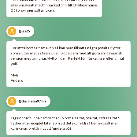
eller smaksätt med finhackad chili till Chilibearnaise.
Då försvinner saltsmaken.
@jas65
För att ta bort salt smaken så kan man tillsätta några potaits klyftor
som sjuder med i såsen. Eller rädda dem med att göra en Hawiansk
version med annanas klyftor i den. Perfekt för fläsksnitsel eller annat
gott.
Mvh
Anders
@the_mama97mia
Jag undrar hur salt smöret är ? Normalsaltat, osaltat, extrasaltat?
Tycker inte receptet låter som att det skulle bli så hemskt salt men...
kanske smöret är ngt att fundera på?