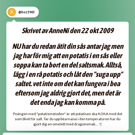
@boz1965
Skrivet av AnneNi den 22 okt 2009
NU har du redan ätit din sås antar jag men
jag har för mig att en potatis i en sås eller
soppa kan ta bort en del saltsmak. Alltså,
lägg i en rå potatis och låt den "suga upp"
saltet. vet inte om det kan fungera i bea
eftersom jag aldrig gjort det, men det är
det enda jag kan komma på.
Poängen med "potatismetoden" är att potatisen ska KOKA med det
som blivit för salt. Tar du upp bèarnaise i den temperaturen har du
gjort dig en omelett med dragonsmak... :'(