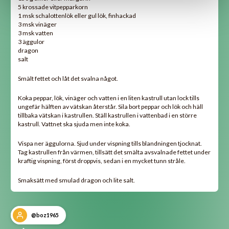
5 krossade vitpepparkorn
1 msk schalottenlök eller gul lök, finhackad
3 msk vinäger
3 msk vatten
3 äggulor
dragon
salt
Smält fettet och låt det svalna något.
Koka peppar, lök, vinäger och vatten i en liten kastrull utan lock tills
ungefär hälften av vätskan återstår. Sila bort peppar och lök och häll
tillbaka vätskan i kastrullen. Ställ kastrullen i vattenbad i en större
kastrull. Vattnet ska sjuda men inte koka.
Vispa ner äggulorna. Sjud under vispning tills blandningen tjocknat.
Tag kastrullen från värmen, tillsätt det smälta avsvalnade fettet under
kraftig vispning, först droppvis, sedan i en mycket tunn stråle.
Smaksätt med smulad dragon och lite salt.
@boz1965