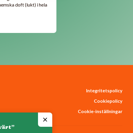
 hemska doft (lukt) i hela
Integritetspolicy
Cookiepolicy
Cookie-inställningar
värt”