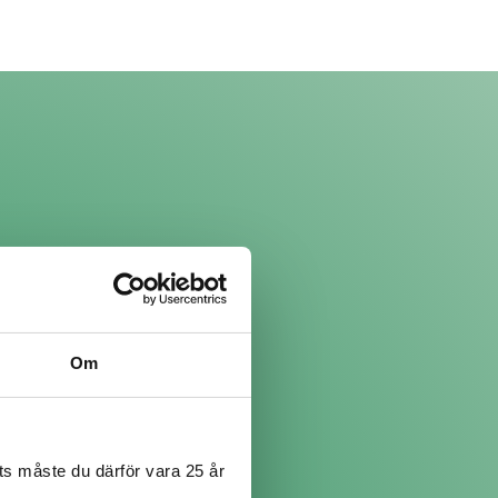
Om
ätter. Köp en till och
s måste du därför vara 25 år