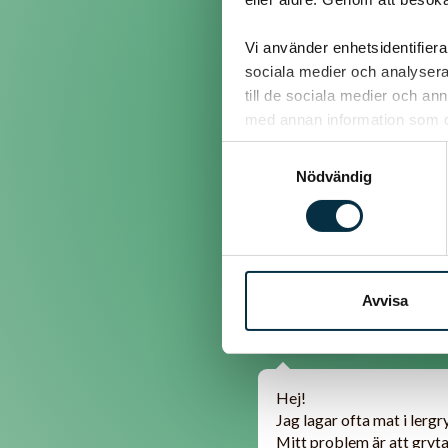
Vi använder enhetsidentifierar
Det låter som du får slänga
sociala medier och analysera 
smaker....
till de sociala medier och a
med annan information som du 
Samtyckesval
@roggan
Nödvändig
Jag brukar diska stekpann
med lergryta. Det går ju at
Avvisa
@atsog
Hej!
Jag lagar ofta mat i lergry
Mitt problem är att grytan