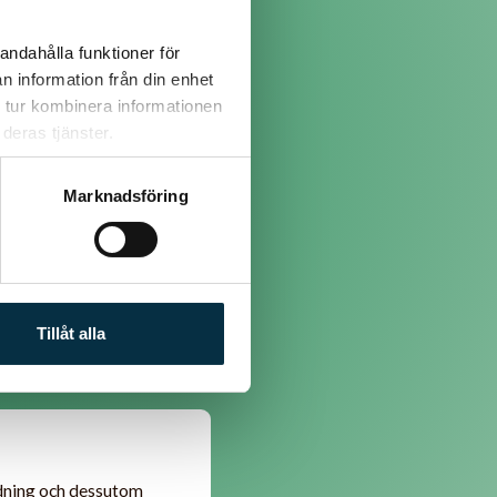
andahålla funktioner för
st. därför drar den åt sig
n information från din enhet
 tur kombinera informationen
deras tjänster.
Marknadsföring
 Vet inte om det funkar
Tillåt alla
ändning och dessutom