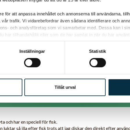
e för att anpassa innehållet och annonserna till användarna, tillh
 den....Det har satt sig i leran..Jag bara gissar nu, men lera är porö
vår trafik. Vi vidarebefordrar även sådana identifierare och anna
nnons- och analysföretag som vi samarbetar med. Dessa kan i sin
har tillhandahållit eller som de har samlat in när du har använt 
Inställningar
Statistik
an med kaffesump om jag stekt fisk i den. Tar bort lukt och smak.
t testa...
Tillåt urval
ta och har en speciell för fisk.
 luktar så illa efter fisk trots att jag diskar den direkt efter anv