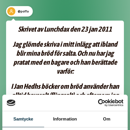
@poffa
Skrivet av Lunchdax den 23 jan 2011
Jag glömde skriva i mitt inlägg att ibland
blir mina bröd för salta. Och nu har jag
pratat med en bagare och han berättade
varför:
I Jan Hedhs böcker om bröd använder han
alltid havssalt (flingsalt) och eftersom jag
inte köper sådant så tar jag alltid vanligt
salt. Men det är tydligen så att flingsalt är
Samtycke
Information
Om
mycket mildare sälta än vanligt bordssalt