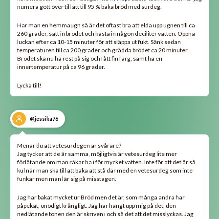
numera gött över till att till 95 % baka bröd med surdeg.
Har man en hemmaugn så är det oftast bra att elda upp ugnen till ca
260 grader, sätt in brödet och kasta in någon deciliter vatten. Öppna
luckan efter ca 10-15 minuter för att släppa ut fukt. Sänk sedan
temperaturen till ca 200 grader och grädda brödet ca 20 minuter.
Brödet ska nu ha rest på sig och fått fin färg, samt ha en
innertemperatur på ca 96 grader.
Lycka till!
@jessika76
Menar du att vetesurdegen är svårare?
Jag tycker att de är samma, möjligtvis är vetesurdeg lite mer
förlåtande om man råkar ha i för mycket vatten. Inte för att det är så
kul när man ska till att baka att stå där med en vetesurdeg som inte
funkar men man lär sig på misstagen.
Jag har bakat mycket ur Bröd men det är, som många andra har
påpekat, onödigt krångligt. Jag har hängt upp mig på det, den
nedlåtande tonen den är skriven i och så det att det misslyckas. Jag