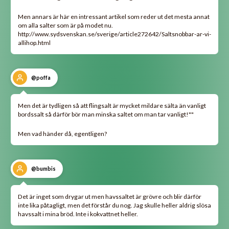
Men annars är här en intressant artikel som reder ut det mesta annat
om alla salter som är på modet nu.
http://www.sydsvenskan.se/sverige/article272642/Saltsnobbar-ar-vi-
allihop.html
@poffa
Men det är tydligen så att flingsalt är mycket mildare sälta än vanligt
bordssalt så därför bör man minska saltet om man tar vanligt!""
Men vad händer då, egentligen?
@bumbis
Det är inget som drygar ut men havssaltet är grövre och blir därför
inte lika påtagligt, men det förstår du nog. Jag skulle heller aldrig slösa
havssalt i mina bröd. Inte i kokvattnet heller.