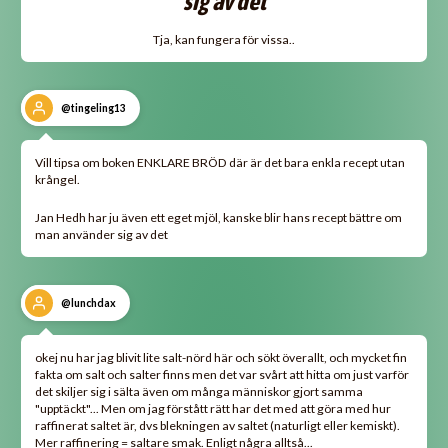
sig av det
Tja, kan fungera för vissa..
@tingeling13
Vill tipsa om boken ENKLARE BRÖD där är det bara enkla recept utan
krångel.
Jan Hedh har ju även ett eget mjöl, kanske blir hans recept bättre om
man använder sig av det
@lunchdax
okej nu har jag blivit lite salt-nörd här och sökt överallt, och mycket fin
fakta om salt och salter finns men det var svårt att hitta om just varför
det skiljer sig i sälta även om många människor gjort samma
"upptäckt"... Men om jag förstått rätt har det med att göra med hur
raffinerat saltet är, dvs blekningen av saltet (naturligt eller kemiskt).
Mer raffinering = saltare smak. Enligt några alltså...