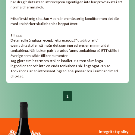
har dragit slutsatsen att recepten egentligen inte har provbakats i ett
normalt hemmakök.
Missförstå mig rätt. Jan Hedh är en mästerlig konditor men det där
med kokböcker skulle han ha hoppat över.
Tillägg
Det med krångliga recept. I ett recept på" traditionellt"
weinachtsstollen så ingår det som ingrediens en minimal del
tonkaböna. När boken publicerades fanns tonkaböna på ETT ställe i
Sverige som sålde till konsumenter.
Jag gjorde min farmors stollen istället. Hälften så många
ingredienser och inte en enda tonkaböna så långt ögat kan se.
Tonkaböna är en intressant ingrediens, passar bra i samband med
choklad.
1
Integritetspolicy