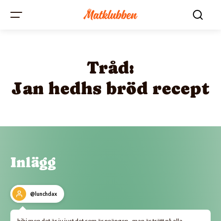
Tråd:
Jan hedhs bröd recept
Inlägg
@lunchdax
hihi men det är ju just det som är poängen - man är trött på alla