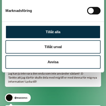
Men det är inte allt flingsalt som är havssalt, jag rekommenderar att
köpa där det står havssalt på förpackningen.
Marknadsföring
@lunchdax
Tillåt alla
Jag glömde skriva i mitt inlägg att ibland blir mina bröd för salta. Och
nu har jag pratat med en bagare och han berättade varför:
Tillåt urval
I Jan Hedhs böcker om bröd använder han alltid havssalt (flingsalt)
och eftersom jag inte köper sådant så tar jag alltid vanligt salt. Men
det är tydligen så att flingsalt är mycket mildare sälta än vanligt
bordssalt så därför bör man minska saltet om man tar vanligt!
Avvisa
TACK KÄRA BAGARE säger jag till han som berättade för mig! Det är
en liten miss av Jan Hedh att inte skriva att flingsaltet inte är lika salt,
jag kan ju inte vara den enda som inte använder sådant! :D
Tänkte att jag därför skulle dela med mig till er med denna för mig nya
information! Lycka till!
@maxxess