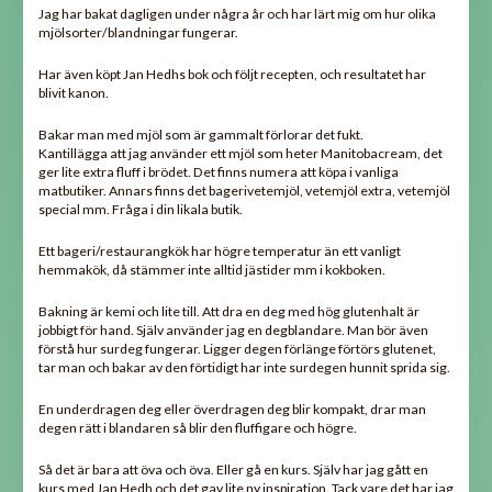
Jag har bakat dagligen under några år och har lärt mig om hur olika
mjölsorter/blandningar fungerar.
Har även köpt Jan Hedhs bok och följt recepten, och resultatet har
blivit kanon.
Bakar man med mjöl som är gammalt förlorar det fukt.
Kantillägga att jag använder ett mjöl som heter Manitobacream, det
ger lite extra fluff i brödet. Det finns numera att köpa i vanliga
matbutiker. Annars finns det bagerivetemjöl, vetemjöl extra, vetemjöl
special mm. Fråga i din likala butik.
Ett bageri/restaurangkök har högre temperatur än ett vanligt
hemmakök, då stämmer inte alltid jästider mm i kokboken.
Bakning är kemi och lite till. Att dra en deg med hög glutenhalt är
jobbigt för hand. Själv använder jag en degblandare. Man bör även
förstå hur surdeg fungerar. Ligger degen förlänge förtörs glutenet,
tar man och bakar av den förtidigt har inte surdegen hunnit sprida sig.
En underdragen deg eller överdragen deg blir kompakt, drar man
degen rätt i blandaren så blir den fluffigare och högre.
Så det är bara att öva och öva. Eller gå en kurs. Själv har jag gått en
kurs med Jan Hedh och det gav lite ny inspiration. Tack vare det har jag