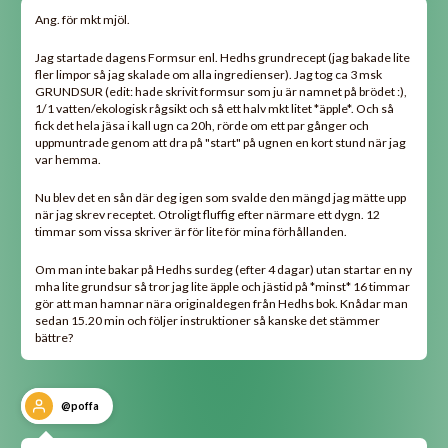
Ang. för mkt mjöl.
Jag startade dagens Formsur enl. Hedhs grundrecept (jag bakade lite
fler limpor så jag skalade om alla ingredienser). Jag tog ca 3 msk
GRUNDSUR (edit: hade skrivit formsur som ju är namnet på brödet :),
1/1 vatten/ekologisk rågsikt och så ett halv mkt litet *äpple*. Och så
fick det hela jäsa i kall ugn ca 20h, rörde om ett par gånger och
uppmuntrade genom att dra på "start" på ugnen en kort stund när jag
var hemma.
Nu blev det en sån där deg igen som svalde den mängd jag mätte upp
när jag skrev receptet. Otroligt fluffig efter närmare ett dygn. 12
timmar som vissa skriver är för lite för mina förhållanden.
Om man inte bakar på Hedhs surdeg (efter 4 dagar) utan startar en ny
mha lite grundsur så tror jag lite äpple och jästid på *minst* 16 timmar
gör att man hamnar nära originaldegen från Hedhs bok. Knådar man
sedan 15.20 min och följer instruktioner så kanske det stämmer
bättre?
@poffa