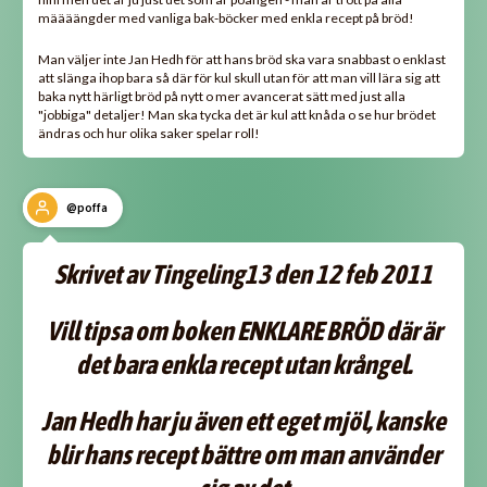
määäängder med vanliga bak-böcker med enkla recept på bröd!
Man väljer inte Jan Hedh för att hans bröd ska vara snabbast o enklast
att slänga ihop bara så där för kul skull utan för att man vill lära sig att
baka nytt härligt bröd på nytt o mer avancerat sätt med just alla
"jobbiga" detaljer! Man ska tycka det är kul att knåda o se hur brödet
ändras och hur olika saker spelar roll!
@poffa
Skrivet av Tingeling13 den 12 feb 2011
Vill tipsa om boken ENKLARE BRÖD där är
det bara enkla recept utan krångel.
Jan Hedh har ju även ett eget mjöl, kanske
blir hans recept bättre om man använder