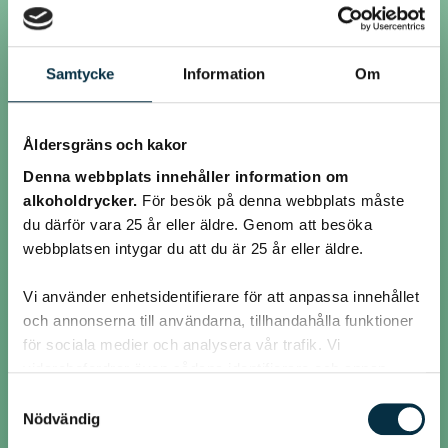
Skrivet av JessicaFrej den 7 okt 2009
SHIT!
Samtycke
Information
Om
Vem kommer på en sån idé att ha får i
källaren?!
Åldersgräns och kakor
Någon som inte bör driva pizzeria iaf...
Denna webbplats innehåller information om
alkoholdrycker.
För besök på denna webbplats måste
du därför vara 25 år eller äldre. Genom att besöka
@anneli1989
webbplatsen intygar du att du är 25 år eller äldre.
SHIT!
Vi använder enhetsidentifierare för att anpassa innehållet
Vem kommer på en sån idé att ha får i källaren?!
och annonserna till användarna, tillhandahålla funktioner
för sociala medier och analysera vår trafik. Vi
vidarebefordrar även sådana identifierare och annan
@molgan
information från din enhet till de sociala medier och
Samtyckesval
annons- och analysföretag som vi samarbetar med.
Nödvändig
Åh fy så hemskt. Mådde illa. :(
Dessa kan i sin tur kombinera informationen med annan