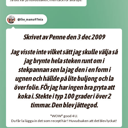
@the_mama97mia
Skrivet av Penne den 3 dec 2009
Jag visste inte vilket sätt jag skulle välja så
jag brynte hela steken runt om i
stekpannan sen la jag den i en form i
ugnen och hällde på lite buljong och la
över folie. FÖr jag har ingen bra gryta att
koka i. Stekte i typ 100 grader i över 2
timmar. Den blev jättegod.
*WOW* good 4 U.
Du får la lägga in det som recept här! Huvudsaken att det blev lyckat!