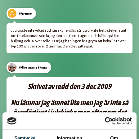
@penne
Jag visste inte vilket sätt jag skulle välja så jag brynte hela steken runt
om i stekpannan sen la jag den i en form i ugnen och hällde på lite
buljong och la över folie. FÖr jag har ingen bra gryta att koka i. Stekte i
typ 100 grader i över 2 timmar. Den blev jättegod.
@the_mama97mia
Skrivet av redd den 3 dec 2009
Nu lämnar jag ämnet lite men jag är inte så
överförtjust i julskinka men eftersom det
alltid är lockvara kostar dom ju nästan
ingenting för stunden.
Samtycke
Information
Om