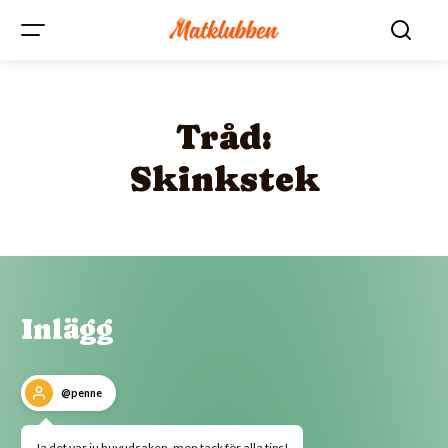
Tråd:
Skinkstek
Inlägg
@penne
Ja det var ju huvudsaken, men tack för alla tips!