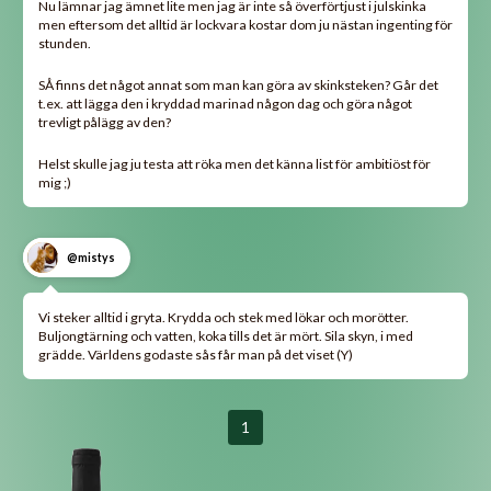
Nu lämnar jag ämnet lite men jag är inte så överförtjust i julskinka
men eftersom det alltid är lockvara kostar dom ju nästan ingenting för
stunden.
SÅ finns det något annat som man kan göra av skinksteken? Går det
t.ex. att lägga den i kryddad marinad någon dag och göra något
trevligt pålägg av den?
Helst skulle jag ju testa att röka men det känna list för ambitiöst för
mig ;)
@mistys
Vi steker alltid i gryta. Krydda och stek med lökar och morötter.
Buljongtärning och vatten, koka tills det är mört. Sila skyn, i med
grädde. Världens godaste sås får man på det viset (Y)
1