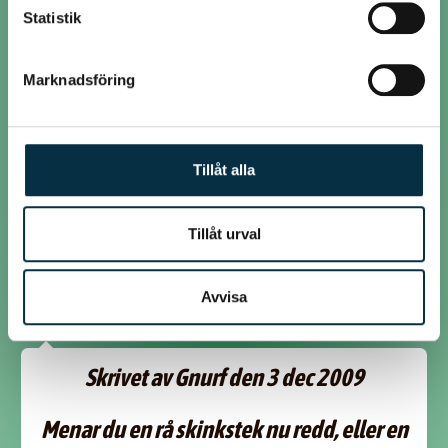
Statistik
@k1anna1m
Marknadsföring
Jag gjorde en "stek" på picknicbog igår (oxå hemköp 39kr/kg). Kokade
köttet 1,2kg i två timmar & en kvart med katrinplommon, vatten,
buljong, morötter & lök. Jag föredrar att koka (H)
Tillåt alla
@gnurf
Tillåt urval
Ja men då måste mitt svar bli ett rungande JA!! :p
Avvisa
@redd
Skrivet av Gnurf den 3 dec 2009
Menar du en rå skinkstek nu redd, eller en