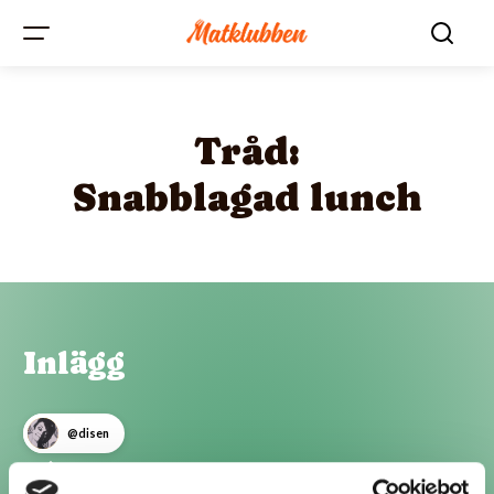
Tråd:
Snabblagad lunch
Inlägg
@disen
Kom på lite till med fisk.:)