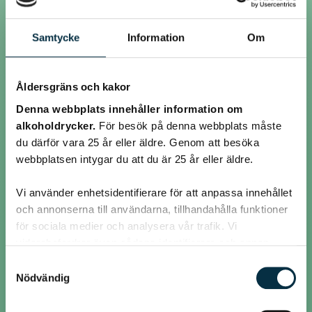
Lättlagad Fiskrätt
Laxfilé med cambozolaost och vitlökssås
Samtycke
Information
Om
@disen
Åldersgräns och kakor
Denna webbplats innehåller information om
Hittade denna kycklingrätt bland mina sparade. Har själv inte testat
men det låter gott och är nog snabblagad också.
alkoholdrycker.
För besök på denna webbplats måste
Indonesisk kycklinggratäng
du därför vara 25 år eller äldre. Genom att besöka
webbplatsen intygar du att du är 25 år eller äldre.
Eller kanske en god kycklingsallad, potatissoppa, omelett eller
broccoligratäng med bacon.
Ja det var vad jag kom på nu i all hast.
Vi använder enhetsidentifierare för att anpassa innehållet
Hoppas du får nån idé.:)
och annonserna till användarna, tillhandahålla funktioner
för sociala medier och analysera vår trafik. Vi
vidarebefordrar även sådana identifierare och annan
@svesse60
information från din enhet till de sociala medier och
Samtyckesval
annons- och analysföretag som vi samarbetar med.
Nödvändig
Någon fler som har nåt bra förslag??
Dessa kan i sin tur kombinera informationen med annan
information som du har tillhandahållit eller som de har