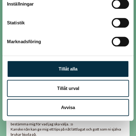
Inställningar
samlat in när du har använt deras tjänster.
@svesse60
Statistik
Tack marielotta!
Din räkpanna lät väldigt god! (Y)
Marknadsföring
@marielotta
Hej,
Tillåt alla
Denna gillar jag och den är lättlagad och det går fort...
Räkpanna med curry
Tillåt urval
@svesse60
Avvisa
Imorgon ska jag bjuda min väninna på lunch. Trots att det finns flera
tusen recept att välja bland här inne på Matklubben, kan jag inte
bestämma mig för vad jag ska välja. :o
Kanske nån kan ge mig ett tips på nåt lättlagat och gott som ni själva
brukar bjuda på.