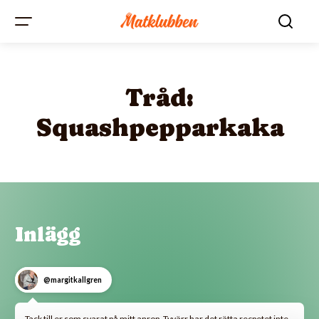
Tråd:
Squashpepparkaka
Inlägg
@margitkallgren
Tack till er som svarat på mitt anrop. Tyvärr har det rätta recpetet inte