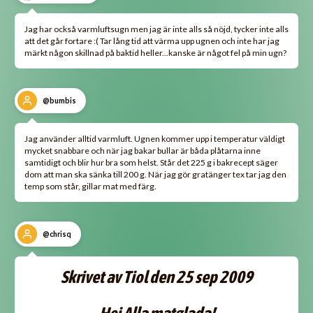
Jag har också varmluftsugn men jag är inte alls så nöjd, tycker inte alls
att det går fortare :( Tar lång tid att värma upp ugnen och inte har jag
märkt någon skillnad på baktid heller...kanske är något fel på min ugn?
@bumbis
Jag använder alltid varmluft. Ugnen kommer upp i temperatur väldigt
mycket snabbare och när jag bakar bullar är båda plåtarna inne
samtidigt och blir hur bra som helst. Står det 225 g i bakrecept säger
dom att man ska sänka till 200 g. När jag gör gratänger tex tar jag den
temp som står, gillar mat med färg.
@chrisq
Skrivet av Tiol den 25 sep 2009