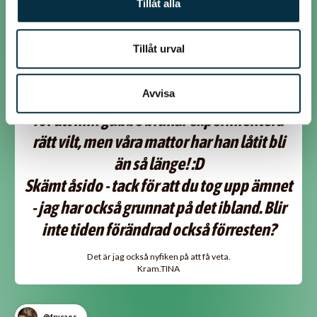
Tillåt alla
@tiol
Tillåt urval
Skrivet av frucaos den 25 sep 2009
Avvisa
Hihi - mattbröd, det lät ju inte så gott ... Nog
för att min gubbe brukar experimentera
rätt vilt, men våra mattor har han låtit bli
än så länge! :D
Skämt åsido - tack för att du tog upp ämnet
- jag har också grunnat på det ibland. Blir
inte tiden förändrad också förresten?
Det är jag också nyfiken på att få veta.
Kram.TINA