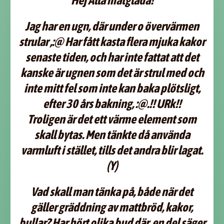
Hej Alla matglada!
Jag har en ugn, där under o övervärmen
strular ,:@ Har fått kasta flera mjuka kakor
senaste tiden, och har inte fattat att det
kanske är ugnen som det är strul med och
inte mitt fel som inte kan baka plötsligt,
efter 30 års bakning, :@.!! URk!!
Troligen är det ett värme element som
skall bytas. Men tänkte då använda
varmluft i stället, tills det andra blir lagat.
(Y)
Vad skall man tänka på, både när det
gäller gräddning av mattbröd, kakor,
bullar? Har hört olika bud där, en del säger