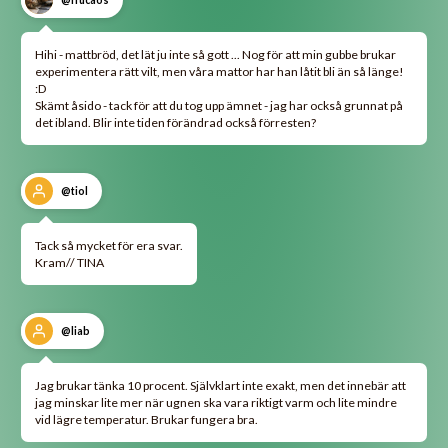
@frucaos
Hihi - mattbröd, det lät ju inte så gott ... Nog för att min gubbe brukar
experimentera rätt vilt, men våra mattor har han låtit bli än så länge!
:D
Skämt åsido - tack för att du tog upp ämnet - jag har också grunnat på
det ibland. Blir inte tiden förändrad också förresten?
@tiol
Tack så mycket för era svar.
Kram// TINA
@liab
Jag brukar tänka 10 procent. Självklart inte exakt, men det innebär att
jag minskar lite mer när ugnen ska vara riktigt varm och lite mindre
vid lägre temperatur. Brukar fungera bra.