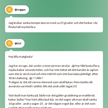
@roggan
Jag brukar sänka temperaturen med ca 25 grader och det funkar i de
flesta fall mycket bra.
@tiol
Hej Alla matglada!
Jag har en ugn, där under o övervärmen strular ,:@ Har fått kasta flera
mjuka kakor senaste tiden, och har inte fattat att det kanske är ugnen
som det är strul med och inte mitt fel som inte kan baka plötsligt, efter
30 års bakning, :@.!! URk!!
Troligen är det ett värme element som skall bytas. Men tänkte då
använda varmluft i stället, tills det andra blir lagat.(Y)
Vad skall man tänka på, både när det gäller gräddning av mattbröd,
kakor, bullar? Har hört olika bud där, en del säger att man skall sänka
10 grader , andra säger 25 , är det någon regel där, eller är det som
vanligt att man får prova sig fram.