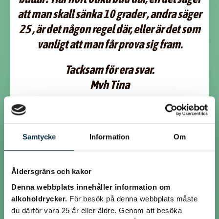
att man skall sänka 10 grader , andra säger
25 , är det någon regel där, eller är det som
vanligt att man får prova sig fram.
Tacksam för era svar.
Mvh Tina
:DD man får prova sig fram men jag brukar tänksa 20 min mindre man
lär sig med tiden är bara så bra allt går så snabbt så tror du blir glad
lycka till
Samtycke
Information
Om
@josses
Åldersgräns och kakor
Har provat varmluften på jobbet ibland när jag har bakat till mina
Denna webbplats innehåller information om
boende.
Det ska ju gå att köra två plåtar samtidigt men jag tycker inte att det
alkoholdrycker.
För besök på denna webbplats måste
alltid har gått så bra.
du därför vara 25 år eller äldre. Genom att besöka
För det mesta har den översta varit klar mycket tidigare och jag har