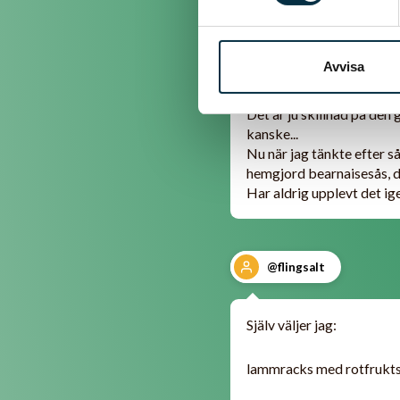
@the_mama97mia
Avvisa
Det är ju skillnad på den 
kanske...
Nu när jag tänkte efter s
hemgjord bearnaisesås, de
Har aldrig upplevt det ige
@flingsalt
Själv väljer jag:
lammracks med rotfrukts