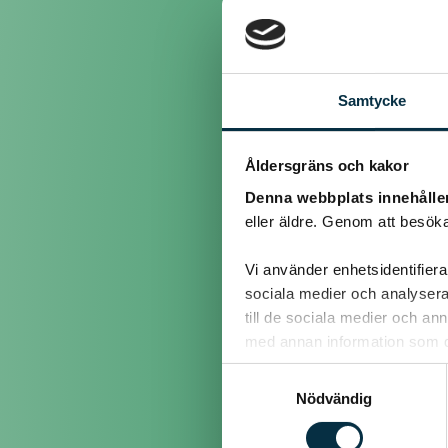
@mosternettan
Samtycke
(L) Stekt salt sill med my
Åldersgräns och kakor
@jimboz
Denna webbplats innehålle
eller äldre. Genom att besöka
Jag säger Farsans Persiko
Vi använder enhetsidentifierar
sociala medier och analysera 
till de sociala medier och a
@lilloo
med annan information som du 
Samtyckesval
Nödvändig
Det allra godaste jag ätit
madena... Så himla suverä