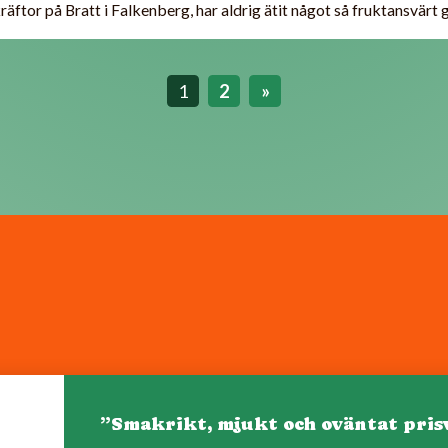
äftor på Bratt i Falkenberg, har aldrig ätit något så fruktansvärt g
1
2
»
”Smakrikt, mjukt och oväntat pris