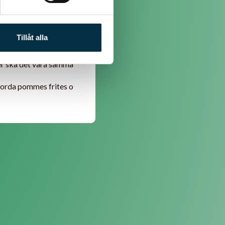
Tillåt alla
ller ska det vara samma
gjorda pommes frites o