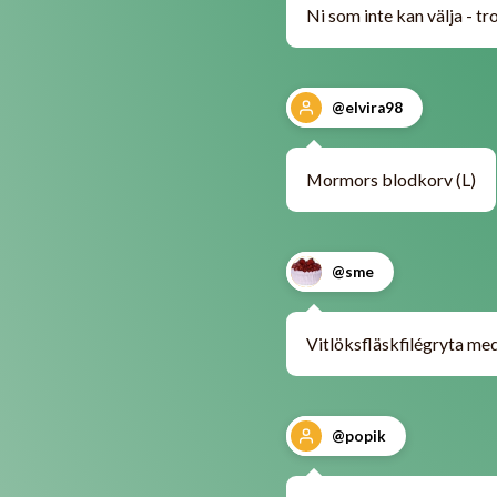
Ni som inte kan välja - tr
@elvira98
Mormors blodkorv (L)
@sme
Vitlöksfläskfilégryta me
@popik