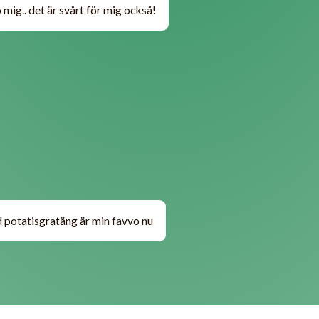
o mig.. det är svårt för mig också!
d potatisgratäng är min favvo nu