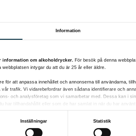
Information
cket lök och gräddsky. Serverat med kokt potatis, knäckebröd och en k
r information om alkoholdrycker.
För besök på denna webbplat
 webbplatsen intygar du att du är 25 år eller äldre.
kyckling som jag själv lagt upp här..!
e för att anpassa innehållet och annonserna till användarna, tillh
vår trafik. Vi vidarebefordrar även sådana identifierare och anna
nnons- och analysföretag som vi samarbetar med. Dessa kan i sin
har tillhandahållit eller som de har samlat in när du har använt 
Inställningar
Statistik
 i hela mitt liv var en kycklingrätt med currysås på en kinarestaurang
nt god. Ingen kinarestaurang jag varit på kan mäta sig med den...