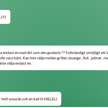
.(Y)
ja endast en maträtt som den godaste ?? Fullständigt omöjligt att 
ulle vara bäst. Kan inte välja mellan grillat, lasange , fisk , julmat , 
nte välja endast en .
helt suvurän och en kall öl till(L)(L)