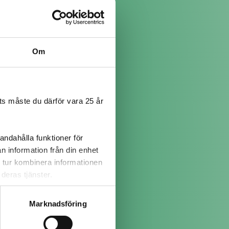
Om
all öl till. (L)
s måste du därför vara 25 år
andahålla funktioner för
n information från din enhet
 tur kombinera informationen
deras tjänster.
Marknadsföring
 i Spanien. I Benal