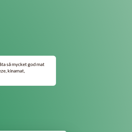
låta så mycket god mat
meze, kinamat,