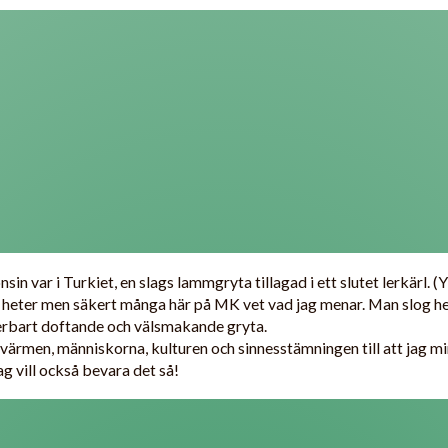
sin var i Turkiet, en slags lammgryta tillagad i ett slutet lerkärl. (Y
 heter men säkert många här på MK vet vad jag menar. Man slog he
derbart doftande och välsmakande gryta.
värmen, människorna, kulturen och sinnesstämningen till att jag m
g vill också bevara det så!