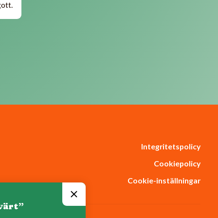
ott.
Integritetspolicy
Cookiepolicy
Cookie-inställningar
värt”