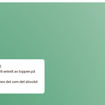
)
lt enkelt av toppen på
inns det som det absolut