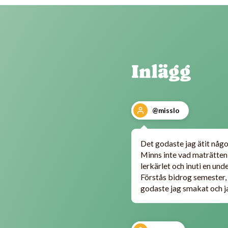
Inlägg
@misslo
Det godaste jag ätit någon
Minns inte vad maträtten
lerkärlet och inuti en un
Förstås bidrog semester, 
godaste jag smakat och ja