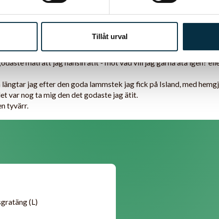
Tillåt urval
godaste maträtt jag nånsin ätit - mot vad vill jag gärna äta igen? e
å längtar jag efter den goda lammstek jag fick på Island, med hem
t var nog ta mig den det godaste jag ätit.
n tyvärr.
gratäng (L)