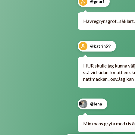
@gnurf
Havregrynsgröt...såklart..
@katrin59
HUR skulle jag kunna väl
stå vid sidan för att en sk
nattmackan...osv.Jag kan i
@lena
Min mans gryta med ris är 