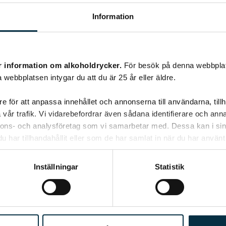
Information
r information om alkoholdrycker.
För besök på denna webbplat
 webbplatsen intygar du att du är 25 år eller äldre.
Finas kycklinggryta
e för att anpassa innehållet och annonserna till användarna, tillh
vår trafik. Vi vidarebefordrar även sådana identifierare och anna
En enkel rätt som man lätt kan göra när andan
nnons- och analysföretag som vi samarbetar med. Dessa kan i sin
faller på.
har tillhandahållit eller som de har samlat in när du har använt 
Inställningar
Statistik