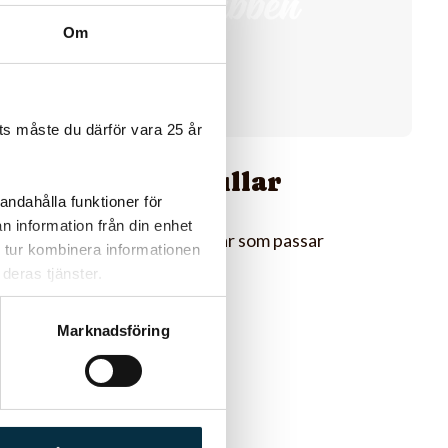
Om
s måste du därför vara 25 år
Finas släta bullar
andahålla funktioner för
n information från din enhet
Goda släta långjästa bullar som passar
 tur kombinera informationen
utmärkt till semlor.
deras tjänster.
Marknadsföring