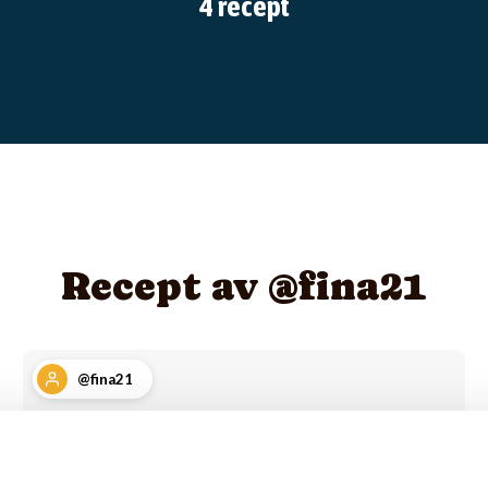
4 recept
Recept av @fina21
@fina21