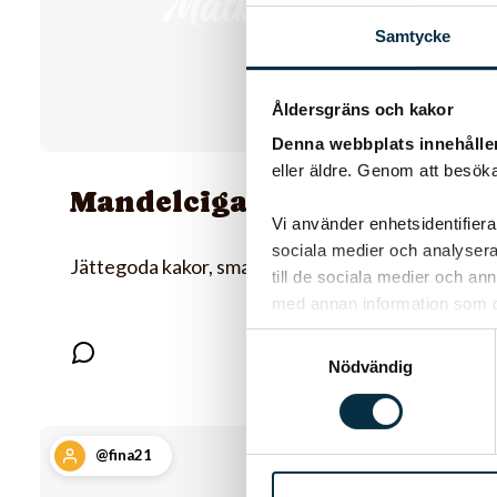
Samtycke
Åldersgräns och kakor
Denna webbplats innehålle
eller äldre. Genom att besöka
Mandelcigarrer
Vi använder enhetsidentifierar
sociala medier och analysera 
Jättegoda kakor, smakar mera….
till de sociala medier och a
med annan information som du 
Samtyckesval
Nödvändig
@fina21