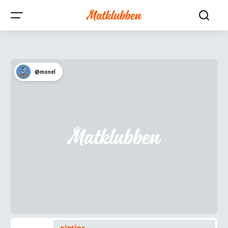
@monel
vintips