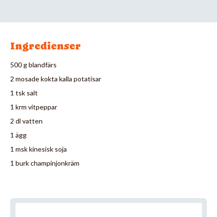
Ingredienser
500 g blandfärs
2 mosade kokta kalla potatisar
1 tsk salt
1 krm vitpeppar
2 dl vatten
1 ägg
1 msk kinesisk soja
1 burk champinjonkräm