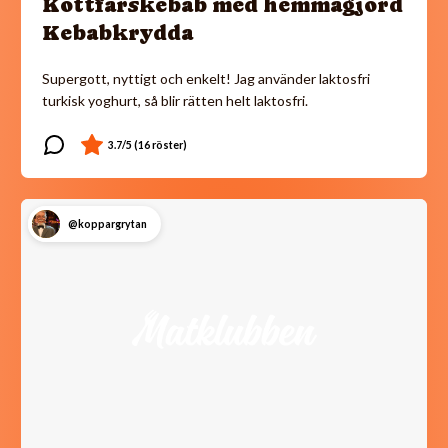
Köttfärskebab med hemmagjord
Kebabkrydda
Supergott, nyttigt och enkelt! Jag använder laktosfri
turkisk yoghurt, så blir rätten helt laktosfri.
@koppargrytan