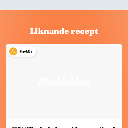
Liknande recept
@gold1e