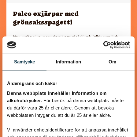
Paleo oxjärpar med
grönsaksspagetti
Fina små oxjärpar smaksatta med chili och fyllda med lök
och svamp. Goda att ha som lunch, middag eller mellanmål.
Jag gjorde även en…
Samtycke
Information
Om
Åldersgräns och kakor
@koppargrytan
Denna webbplats innehåller information om
alkoholdrycker.
För besök på denna webbplats måste
du därför vara 25 år eller äldre. Genom att besöka
webbplatsen intygar du att du är 25 år eller äldre.
Vi använder enhetsidentifierare för att anpassa innehållet