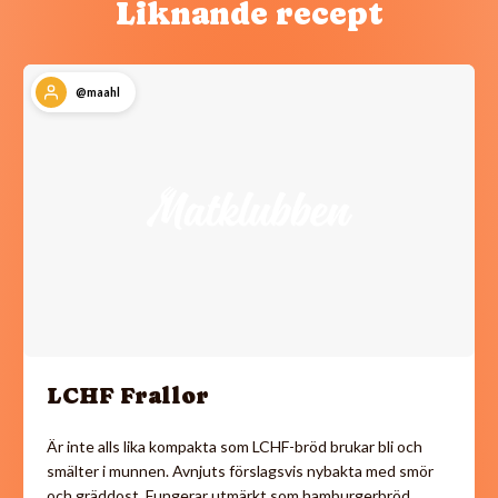
Liknande recept
@maahl
LCHF Frallor
Är inte alls lika kompakta som LCHF-bröd brukar bli och
smälter i munnen. Avnjuts förslagsvis nybakta med smör
och gräddost. Fungerar utmärkt som hamburgerbröd…