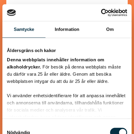
Samtycke
Information
Om
@ninaamanda
Åldersgräns och kakor
Denna webbplats innehåller information om
alkoholdrycker.
För besök på denna webbplats måste
du därför vara 25 år eller äldre. Genom att besöka
webbplatsen intygar du att du är 25 år eller äldre.
Vi använder enhetsidentifierare för att anpassa innehållet
och annonserna till användarna, tillhandahålla funktioner
för sociala medier och analysera vår trafik. Vi
Nyttigt och sött bröd
vidarebefordrar även sådana identifierare och annan
information från din enhet till de sociala medier och
Samtyckesval
Detta är ett recept som min kompis visade för mig. Brödet
annons- och analysföretag som vi samarbetar med.
Nödvändig