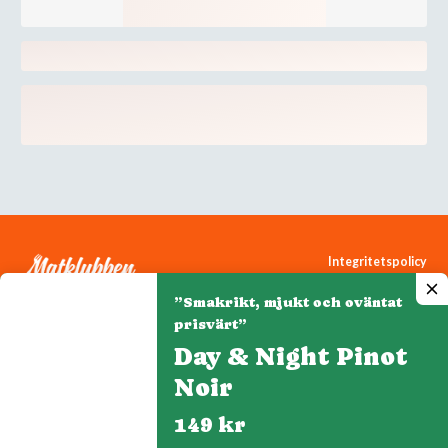
Integritetspolicy
Cookiepolicy
”Smakrikt, mjukt och oväntat
Cookie-inställningar
prisvärt”
Day & Night Pinot
Noir
Denna webbplats drivs av Vinklubben i Norden AB
© 2026 mytaste.se
149 kr