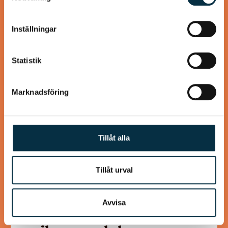
är väldigt saftigt och gott. Fröna kan bytas ut mot nötter
Dessa kan i sin tur kombinera informationen med annan
eller andra…
information som du har tillhandahållit eller som de har
Inställningar
samlat in när du har använt deras tjänster.
Statistik
@kastela
Marknadsföring
Tillåt alla
Tillåt urval
Avvisa
Bullar med kokos och