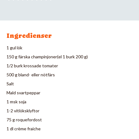
Ingredienser
1 gul lök
150 g färska champinjoner(el 1 burk 200 g)
1/2 burk krossade tomater
500 g bland- eller nötfärs
Salt
Mald svartpeppar
1 msk soja
1-2 vitlöksklyftor
75 g roquefordost
1 dl crème fraiche