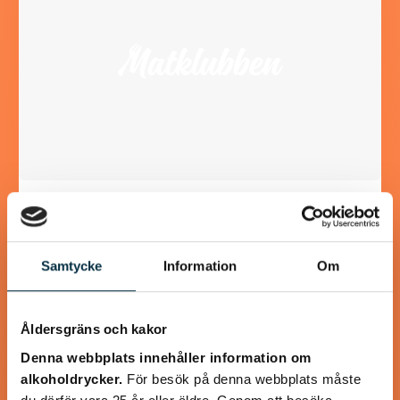
Paleo oxjärpar med
grönsaksspagetti
Samtycke
Information
Om
Fina små oxjärpar smaksatta med chili och fyllda med lök
och svamp. Goda att ha som lunch, middag eller mellanmål.
Jag gjorde även en…
Åldersgräns och kakor
Denna webbplats innehåller information om
alkoholdrycker.
För besök på denna webbplats måste