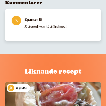
Kommentarer
@pamsen85
Jättegod lyxig köttfärslimpa!
Liknande recept
@gold1e