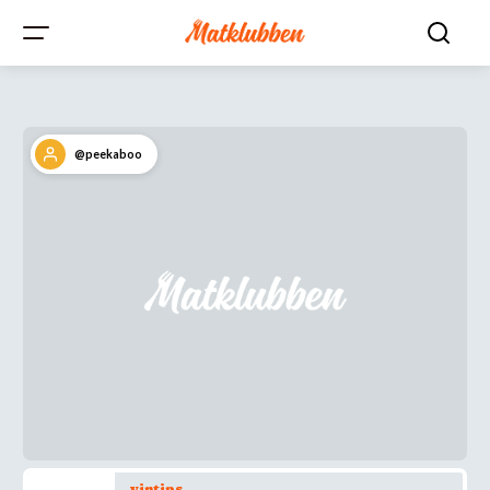
@peekaboo
vintips