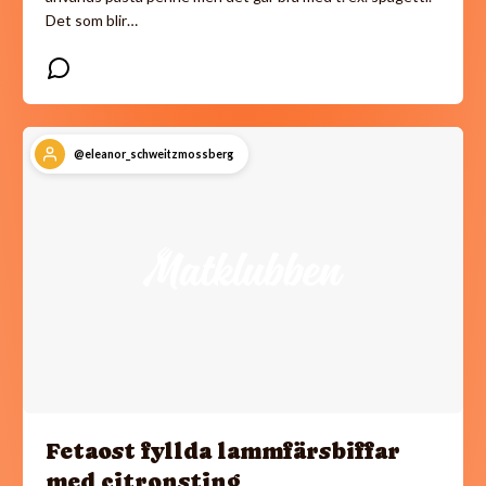
Det som blir…
@eleanor_schweitzmossberg
Fetaost fyllda lammfärsbiffar
med citronsting