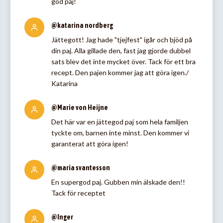
god paj!
@katarina nordberg
Jättegott! Jag hade "tjejfest" igår och bjöd på
din paj. Alla gillade den, fast jag gjorde dubbel
sats blev det inte mycket över. Tack för ett bra
recept. Den pajen kommer jag att göra igen./
Katarina
@Marie von Heijne
Det här var en jättegod paj som hela familjen
tyckte om, barnen inte minst. Den kommer vi
garanterat att göra igen!
@maria svantesson
En supergod paj. Gubben min älskade den!!
Tack för receptet
@Inger