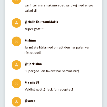
var inte i min smak men det var okej med en go
sallad till
@Malin Koutsouridakis
super gott '*
@stiina
Ja, måste hålla med om att den här pajen var
riktigt god!
@tjockisina
Supergod.. en favorit här hemma nu:)
@amiie88
Väldigt gott :) Tack för receptet!
@sarco