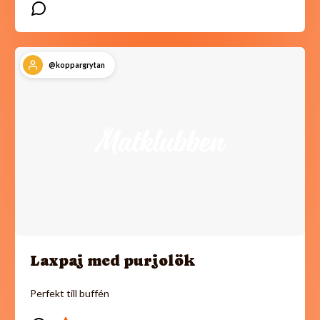
@koppargrytan
Laxpaj med purjolök
Perfekt till buffén