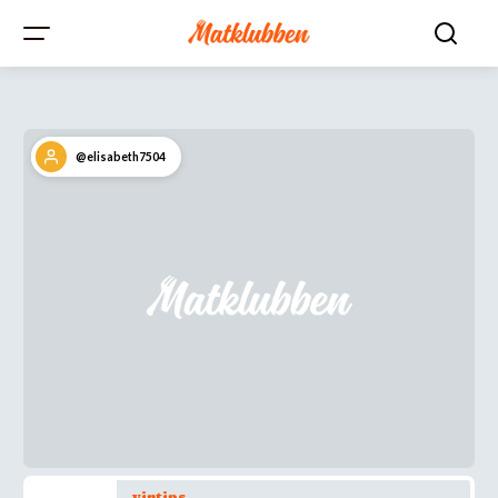
@elisabeth7504
vintips