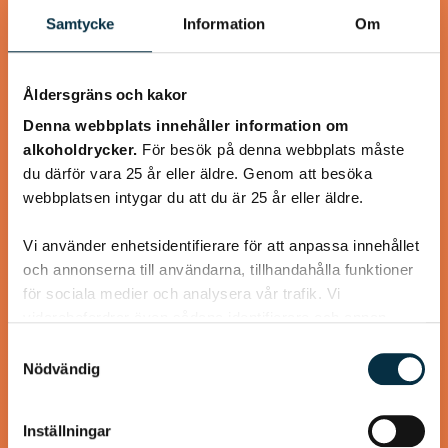
Samtycke
Information
Om
Åldersgräns och kakor
Denna webbplats innehåller information om
alkoholdrycker.
För besök på denna webbplats måste
du därför vara 25 år eller äldre. Genom att besöka
Turkisk köfte
webbplatsen intygar du att du är 25 år eller äldre.
En längtan till Turkisk mat
Vi använder enhetsidentifierare för att anpassa innehållet
och annonserna till användarna, tillhandahålla funktioner
för sociala medier och analysera vår trafik. Vi
vidarebefordrar även sådana identifierare och annan
information från din enhet till de sociala medier och
Samtyckesval
@mumsan
annons- och analysföretag som vi samarbetar med.
Nödvändig
Dessa kan i sin tur kombinera informationen med annan
information som du har tillhandahållit eller som de har
Inställningar
samlat in när du har använt deras tjänster.