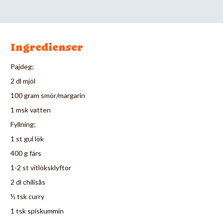
Ingredienser
Pajdeg;
2 dl mjöl
100 gram smör/margarin
1 msk vatten
Fyllning;
1 st gul lök
400 g färs
1-2 st vitlöksklyftor
2 dl chilisås
½ tsk curry
1 tsk spiskummin