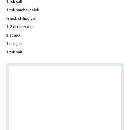
1 tsk salt
1 tsk sambal oelek
½ msk chilipulver
1-2 dl riven ost
1 st ägg
1 dl mjölk
1 tsk salt