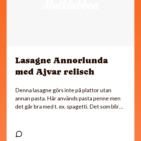
Lasagne Annorlunda
med Ajvar relisch
Denna lasagne görs inte på plattor utan
annan pasta. Här används pasta penne men
det går bra med t. ex. spagetti. Det som blir…