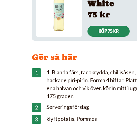
White
75 kr
KÖP 75 KR
Gör så här
1. Blanda färs, tacokrydda, chillisåsen
hackade piri-pirin. Forma 4 biffar. Plat
ena halvan och vik över. kör in mitt i u
175 grader.
Serveringsförslag
klyftpotatis, Pommes