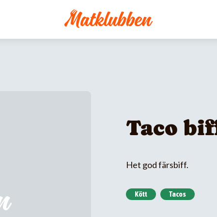
Taco bif
Het god färsbiff.
Kött
Tacos