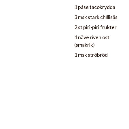
1 påse tacokrydda
3 msk stark chillisås
2 st piri-piri frukter
1 näve riven ost
(smakrik)
1 msk ströbröd