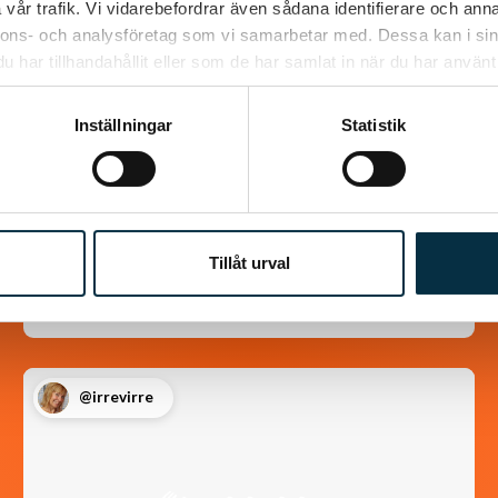
vår trafik. Vi vidarebefordrar även sådana identifierare och anna
Turkisk köfte
nnons- och analysföretag som vi samarbetar med. Dessa kan i sin
har tillhandahållit eller som de har samlat in när du har använt 
En längtan till Turkisk mat
Inställningar
Statistik
Tillåt urval
@irrevirre