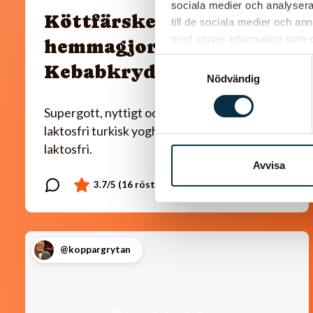
sociala medier och analysera 
Köttfärskebab med
till de sociala medier och a
med annan information som du 
hemmagjord
Samtyckesval
Kebabkrydda
Nödvändig
Supergott, nyttigt och enkelt! Jag använder
laktosfri turkisk yoghurt, så blir rätten helt
laktosfri.
Avvisa
@koppargrytan