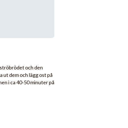
, ströbrödet och den
ta ut dem och lägg ost på
gnen i ca 40-50 minuter på