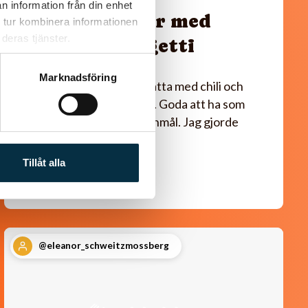
n information från din enhet
Paleo oxjärpar med
 tur kombinera informationen
deras tjänster.
grönsaksspagetti
Marknadsföring
Fina små oxjärpar smaksatta med chili och
fyllda med lök och svamp. Goda att ha som
lunch, middag eller mellanmål. Jag gjorde
även en…
Tillåt alla
@eleanor_schweitzmossberg