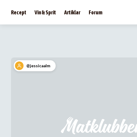
Recept
Vin & Sprit
Artiklar
Forum
@jessicaalm