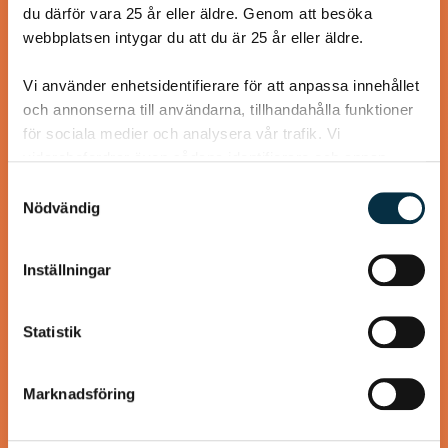
du därför vara 25 år eller äldre. Genom att besöka
webbplatsen intygar du att du är 25 år eller äldre.
@koppargrytan
Vi använder enhetsidentifierare för att anpassa innehållet
och annonserna till användarna, tillhandahålla funktioner
för sociala medier och analysera vår trafik. Vi
vidarebefordrar även sådana identifierare och annan
information från din enhet till de sociala medier och
Samtyckesval
annons- och analysföretag som vi samarbetar med.
Nödvändig
Dessa kan i sin tur kombinera informationen med annan
information som du har tillhandahållit eller som de har
Inställningar
samlat in när du har använt deras tjänster.
Biff med örtsmör och
Statistik
hasselbackspotatis
Marknadsföring
Hasselbackspotatis ser snygg ut och är alls inte svår att
göra. Passar utmärkt till en god biff.