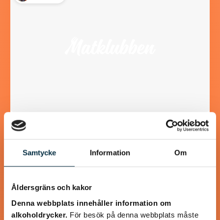
Paleo oxjärpar med
grönsaksspagetti
Samtycke
Information
Om
Fina små oxjärpar smaksatta med chili och fyllda med lök
och svamp. Goda att ha som lunch, middag eller mellanmål.
Jag gjorde även en…
Åldersgräns och kakor
Denna webbplats innehåller information om
alkoholdrycker.
För besök på denna webbplats måste