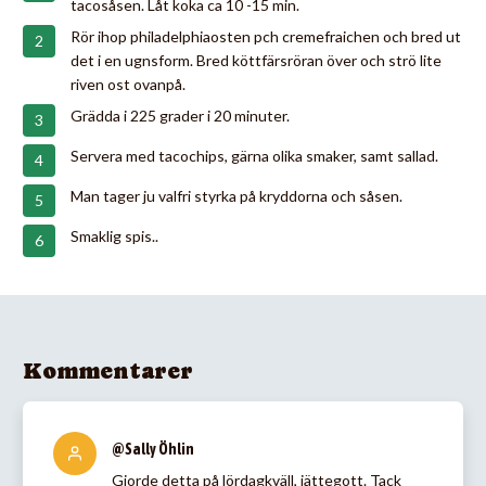
tacosåsen. Låt koka ca 10 -15 min.
Rör ihop philadelphiaosten pch cremefraichen och bred ut
det i en ugnsform. Bred köttfärsröran över och strö lite
riven ost ovanpå.
Grädda i 225 grader i 20 minuter.
Servera med tacochips, gärna olika smaker, samt sallad.
Man tager ju valfri styrka på kryddorna och såsen.
Smaklig spis..
Kommentarer
@Sally Öhlin
Gjorde detta på lördagkväll, jättegott. Tack