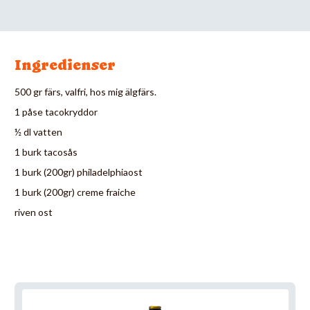
Ingredienser
500 gr färs, valfri, hos mig älgfärs.
1 påse tacokryddor
½ dl vatten
1 burk tacosås
1 burk (200gr) philadelphiaost
1 burk (200gr) creme fraiche
riven ost