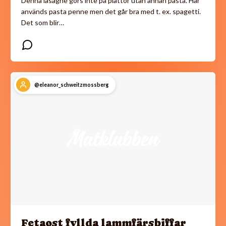
Denna lasagne görs inte på plattor utan annan pasta. Här
används pasta penne men det går bra med t. ex. spagetti.
Det som blir…
@eleanor_schweitzmossberg
Fetaost fyllda lammfärsbiffar