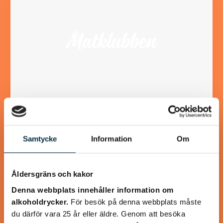
Paleo oxjärpar med
grönsaksspagetti
Samtycke
Information
Om
Fina små oxjärpar smaksatta med chili och fyllda med lök
och svamp. Goda att ha som lunch, middag eller mellanmål.
Åldersgräns och kakor
Jag gjorde även en…
Denna webbplats innehåller information om
alkoholdrycker.
För besök på denna webbplats måste
du därför vara 25 år eller äldre. Genom att besöka