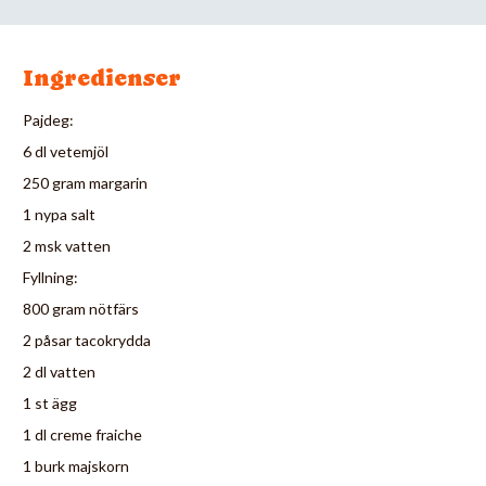
Ingredienser
Pajdeg:
6 dl vetemjöl
250 gram margarin
1 nypa salt
2 msk vatten
Fyllning:
800 gram nötfärs
2 påsar tacokrydda
2 dl vatten
1 st ägg
1 dl creme fraiche
1 burk majskorn