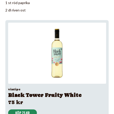
1 st röd paprika
2 dl riven ost
vintips
Black Tower Fruity White
75 kr
KÖP 75 KR