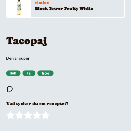
vintips
Black Tower Fruity White
Tacopaj
Den är super
Kött
Paj
Tacos
Vad tycker du om receptet?