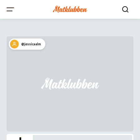
@jessicaalm