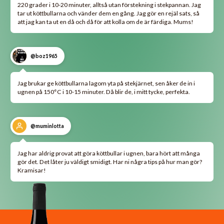
220 grader i 10-20 minuter, alltså utan förstekning i stekpannan. Jag
tar ut köttbullarna och vänder dem en gång. Jag gör en rejäl sats, så
att jag kan ta ut en då och då för att kolla om de är färdiga. Mums!
@boz1965
Jag brukar ge köttbullarna lagom yta på stekjärnet, sen åker de in i
ugnen på 150°C i 10-15 minuter. Då blir de, i mitt tycke, perfekta.
@muminlotta
Jag har aldrig provat att göra köttbullar i ugnen, bara hört att många
gör det. Det låter ju väldigt smidigt. Har ni några tips på hur man gör?
Kramisar!