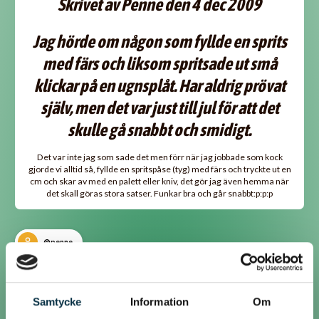
Skrivet av Penne den 4 dec 2009
Jag hörde om någon som fyllde en sprits
med färs och liksom spritsade ut små
klickar på en ugnsplåt. Har aldrig prövat
själv, men det var just till jul för att det
skulle gå snabbt och smidigt.
Det var inte jag som sade det men förr när jag jobbade som kock
gjorde vi alltid så, fyllde en spritspåse (tyg) med färs och tryckte ut en
cm och skar av med en palett eller kniv, det gör jag även hemma när
det skall göras stora satser. Funkar bra och går snabbt:p:p:p
@penne
Jag hörde om någon som fyllde en sprits med färs och liksom
spritsade ut små klickar på en ugnsplåt. Har aldrig prövat själv, men
Samtycke
Information
Om
det var just till jul för att det skulle gå snabbt och smidigt.