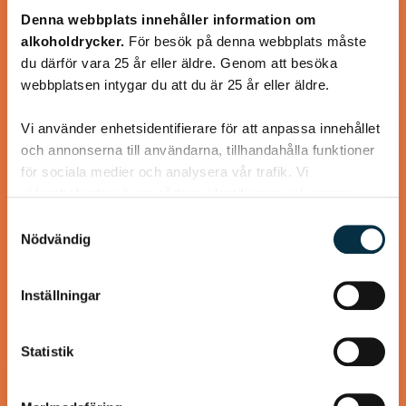
Glutenfritt tunnbröd som smakar lika bra som den ”vanliga”
Denna webbplats innehåller information om
varianten med vete.
alkoholdrycker.
För besök på denna webbplats måste
du därför vara 25 år eller äldre. Genom att besöka
webbplatsen intygar du att du är 25 år eller äldre.
Vi använder enhetsidentifierare för att anpassa innehållet
@asaeon
och annonserna till användarna, tillhandahålla funktioner
för sociala medier och analysera vår trafik. Vi
vidarebefordrar även sådana identifierare och annan
information från din enhet till de sociala medier och
Samtyckesval
annons- och analysföretag som vi samarbetar med.
Nödvändig
Dessa kan i sin tur kombinera informationen med annan
information som du har tillhandahållit eller som de har
Inställningar
samlat in när du har använt deras tjänster.
Statistik
Glutenfria och mättande