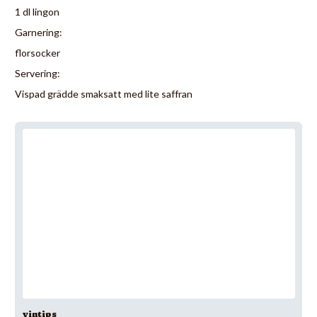
1 dl lingon
Garnering:
florsocker
Servering:
Vispad grädde smaksatt med lite saffran
vintips