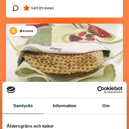
@asaeon
Samtycke
Information
Om
Glutenfri stompa
(stekpannebröd)
Åldersgräns och kakor