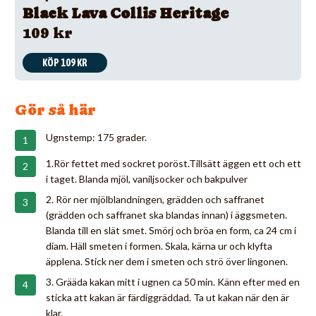
Black Lava Collis Heritage
109 kr
KÖP 109 KR
Gör så här
Ugnstemp: 175 grader.
1.Rör fettet med sockret poröst.Tillsätt äggen ett och ett
i taget. Blanda mjöl, vaniljsocker och bakpulver
2. Rör ner mjölblandningen, grädden och saffranet
(grädden och saffranet ska blandas innan) i äggsmeten.
Blanda till en slät smet. Smörj och bröa en form, ca 24 cm i
diam. Häll smeten i formen. Skala, kärna ur och klyfta
äpplena. Stick ner dem i smeten och strö över lingonen.
3. Grääda kakan mitt i ugnen ca 50 min. Känn efter med en
sticka att kakan är färdiggräddad. Ta ut kakan när den är
klar.