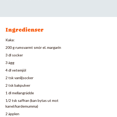
Ingredienser
Kaka:
200 g rumsvarmt smör el. margarin
3 dl socker
3 ägg
4 dl vetemjöl
2 tsk vaniljsocker
2 tsk bakpulver
1 dl mellangrädde
1/2 tsk saffran (kan bytas ut mot
kanel/kardemumma)
2 äpplen