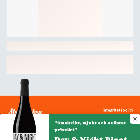
Integritetspolicy
Cookiepolicy
”Smakrikt, mjukt och oväntat
Cookie-inställningar
prisvärt”
Day & Night Pinot