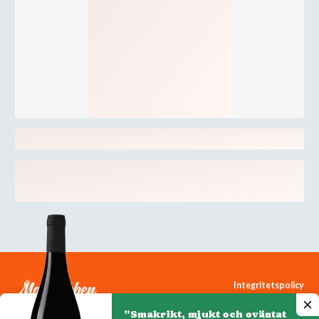
Integritetspolicy
Cookiepolicy
”Smakrikt, mjukt och oväntat