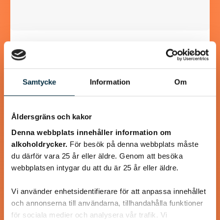
Glutenfria och mättande
pannkakor
Samtycke
Information
Om
Detta recept innehåller mer ägg än ett vanligt
pannkaksrecept, eftersom det mättar mer och eftersom
det behövs för att binda ihop det glutenfria mjölet.…
Åldersgräns och kakor
Denna webbplats innehåller information om
alkoholdrycker.
För besök på denna webbplats måste
du därför vara 25 år eller äldre. Genom att besöka
@linux222
webbplatsen intygar du att du är 25 år eller äldre.
Vi använder enhetsidentifierare för att anpassa innehållet
och annonserna till användarna, tillhandahålla funktioner
för sociala medier och analysera vår trafik. Vi