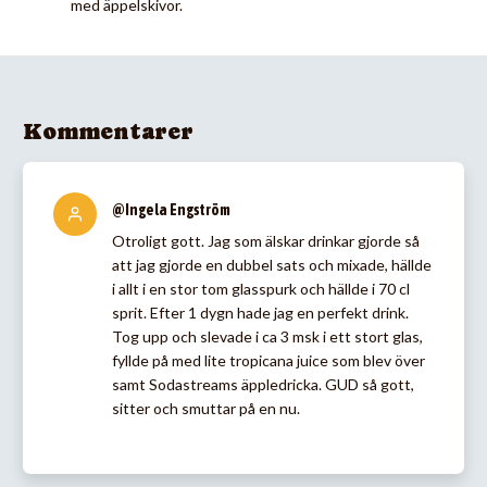
med äppelskivor.
Kommentarer
@Ingela Engström
Otroligt gott. Jag som älskar drinkar gjorde så
att jag gjorde en dubbel sats och mixade, hällde
i allt i en stor tom glasspurk och hällde i 70 cl
sprit. Efter 1 dygn hade jag en perfekt drink.
Tog upp och slevade i ca 3 msk i ett stort glas,
fyllde på med lite tropicana juice som blev över
samt Sodastreams äppledricka. GUD så gott,
sitter och smuttar på en nu.