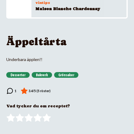
vintips
Maison Blanche Chardonnay
Äppeltårta
Underbara äpplen!!
Desserter
Bakverk
Grönsaker
Vad tycker du om receptet?