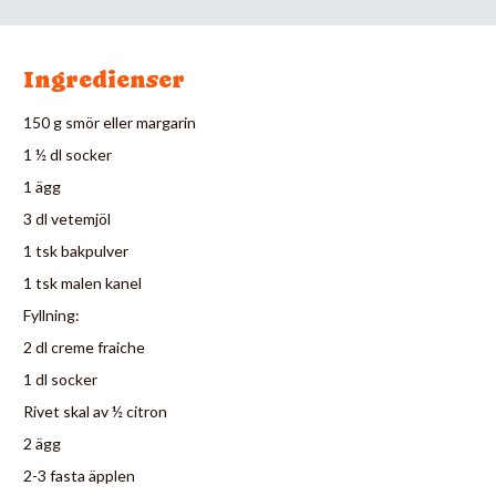
Ingredienser
150 g smör eller margarin
1 ½ dl socker
1 ägg
3 dl vetemjöl
1 tsk bakpulver
1 tsk malen kanel
Fyllning:
2 dl creme fraiche
1 dl socker
Rivet skal av ½ citron
2 ägg
2-3 fasta äpplen