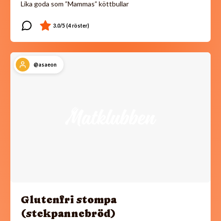
Lika goda som ”Mammas” köttbullar
@asaeon
Glutenfri stompa
(stekpannebröd)