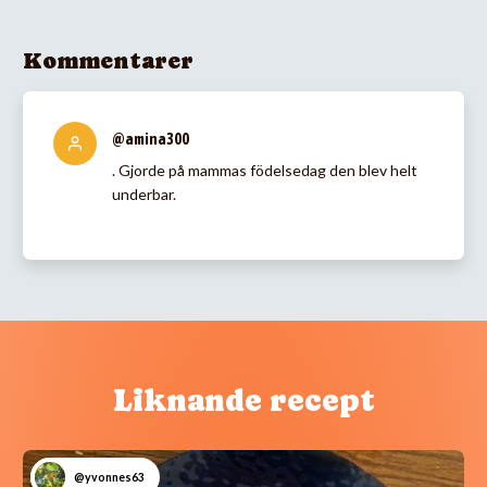
Kommentarer
@amina300
. Gjorde på mammas födelsedag den blev helt
underbar.
Liknande recept
@yvonnes63