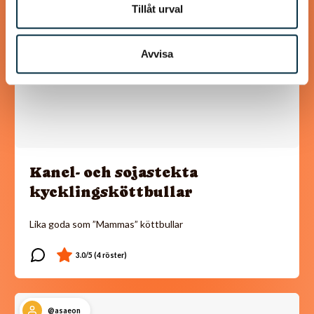
Tillåt urval
Avvisa
Kanel- och sojastekta
kycklingsköttbullar
Lika goda som ”Mammas” köttbullar
@asaeon