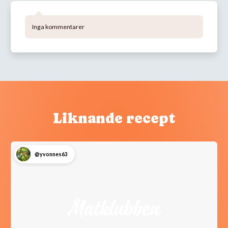
Inga kommentarer
Liknande recept
@yvonnes63