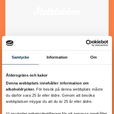
Turkisk köfte
Samtycke
Information
Om
En längtan till Turkisk mat
Åldersgräns och kakor
Denna webbplats innehåller information om
alkoholdrycker.
För besök på denna webbplats måste
du därför vara 25 år eller äldre. Genom att besöka
@heartfriend
webbplatsen intygar du att du är 25 år eller äldre.
Vi använder enhetsidentifierare för att anpassa innehållet