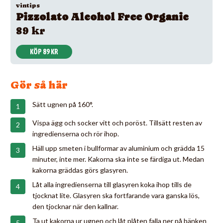
vintips
Pizzolato Alcohol Free Organic
89 kr
KÖP 89 KR
Gör så här
Sätt ugnen på 160°.
Vispa ägg och socker vitt och poröst. Tillsätt resten av
ingredienserna och rör ihop.
Häll upp smeten i bullformar av aluminium och grädda 15
minuter, inte mer. Kakorna ska inte se färdiga ut. Medan
kakorna gräddas görs glasyren.
Låt alla ingredienserna till glasyren koka ihop tills de
tjocknat lite. Glasyren ska fortfarande vara ganska lös,
den tjocknar när den kallnar.
Ta ut kakorna ur ugnen och låt plåten falla ner på bänken