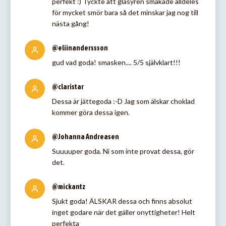
perfekt :) Tyckte att glasyren smakade alldeles
för mycket smör bara så det minskar jag nog till
nästa gång!
@eliinanderssson
gud vad goda! smasken.... 5/5 självklart!!!
@claristar
Dessa är jättegoda :-D Jag som älskar choklad
kommer göra dessa igen.
@Johanna Andreasen
Suuuuper goda. Ni som inte provat dessa, gör
det.
@mickantz
Sjukt goda! ÄLSKAR dessa och finns absolut
inget godare när det gäller onyttigheter! Helt
perfekta