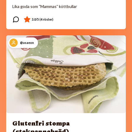
Lika goda som ”Mammas” köttbullar
@asaeon
Glutenfri stompa
(stekpannebröd)