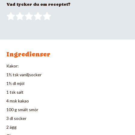
Vad tycker du om receptet?
Ingredienser
Kakor:
1½ tsk vaniljsocker
1½ dl mjöl
1 tsk salt
4 msk kakao
100 g smält smör
3 dl socker
2 ägg