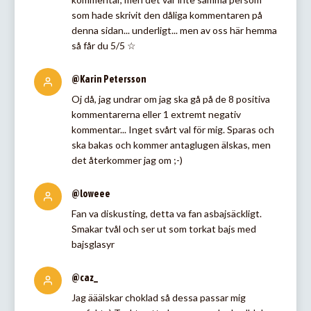
som hade skrivit den dåliga kommentaren på
denna sidan... underligt... men av oss här hemma
så får du 5/5 ☆
@Karin Petersson
Oj då, jag undrar om jag ska gå på de 8 positiva
kommentarerna eller 1 extremt negativ
kommentar... Inget svårt val för mig. Sparas och
ska bakas och kommer antaglugen älskas, men
det återkommer jag om ;-)
@loweee
Fan va diskusting, detta va fan asbajsäckligt.
Smakar tvål och ser ut som torkat bajs med
bajsglasyr
@caz_
Jag ääälskar choklad så dessa passar mig