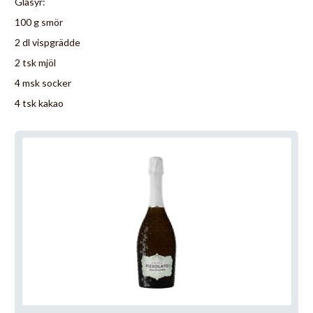
Glasyr:
100 g smör
2 dl vispgrädde
2 tsk mjöl
4 msk socker
4 tsk kakao