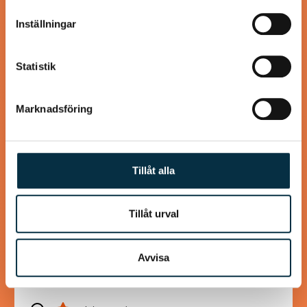
information som du har tillhandahållit eller som de har
Inställningar
samlat in när du har använt deras tjänster.
@koppargrytan
Statistik
Marknadsföring
Tillåt alla
Tillåt urval
Turkisk köfte
Avvisa
En längtan till Turkisk mat