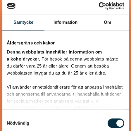
@snuttan66
Samtycke
Information
Om
Åldersgräns och kakor
Denna webbplats innehåller information om
alkoholdrycker.
För besök på denna webbplats måste
du därför vara 25 år eller äldre. Genom att besöka
webbplatsen intygar du att du är 25 år eller äldre.
Vi använder enhetsidentifierare för att anpassa innehållet
Chokladrulle
och annonserna till användarna, tillhandahålla funktioner
för sociala medier och analysera vår trafik. Vi
Jättegod rulle som alla som har smakat den älskar den.
vidarebefordrar även sådana identifierare och annan
Väldigt lätt att göra dessutom. i det receptet jag hittade
information från din enhet till de sociala medier och
Samtyckesval
så var det halva…
annons- och analysföretag som vi samarbetar med.
Nödvändig
Dessa kan i sin tur kombinera informationen med annan