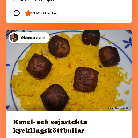
@koppargrytan
Kanel- och sojastekta
kycklingsköttbullar